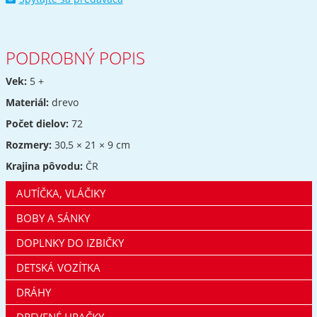
PODROBNÝ POPIS
Vek:
5 +
Materiál:
drevo
Počet dielov:
72
Rozmery:
30,5 × 21 × 9 cm
Krajina pôvodu:
ČR
AUTÍČKA, VLÁČIKY
BOBY A SÁNKY
DOPLNKY DO IZBIČKY
DETSKÁ VOZÍTKA
DRÁHY
DREVENÉ HRAČKY