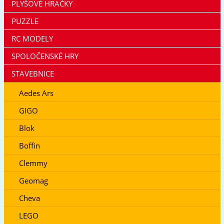
PLYŠOVÉ HRAČKY
PUZZLE
RC MODELY
SPOLOČENSKÉ HRY
STAVEBNICE
Aedes Ars
GIGO
Blok
Boffin
Clemmy
Geomag
Cheva
LEGO