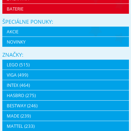
BATERIE
ŠPECIÁLNE PONUKY:
AKCIE
NOVINKY
ZNAČKY:
LEGO (515)
VIGA (499)
INTEX (464)
HASBRO (275)
BESTWAY (246)
MADE (239)
MATTEL (233)