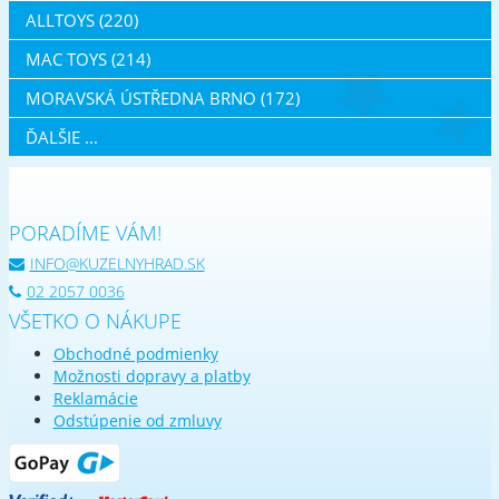
ALLTOYS (220)
MAC TOYS (214)
MORAVSKÁ ÚSTŘEDNA BRNO (172)
ĎALŠIE ...
PORADÍME VÁM!
INFO@KUZELNYHRAD.SK
02 2057 0036
VŠETKO O NÁKUPE
Obchodné podmienky
Možnosti dopravy a platby
Reklamácie
Odstúpenie od zmluvy