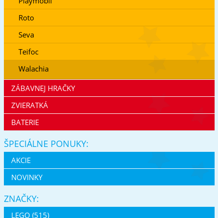
Playmobil
Roto
Seva
Teifoc
Walachia
ZÁBAVNEJ HRAČKY
ZVIERATKÁ
BATERIE
ŠPECIÁLNE PONUKY:
AKCIE
NOVINKY
ZNAČKY:
LEGO (515)