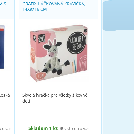
A S
GRAFIX HÁČKOVANÁ KRAVIČKA,
14X8X16 CM
Česká
Skvelá hračka pre všetky šikovné
deti.
Skladom 1 ks
 u vás
v stredu u vás