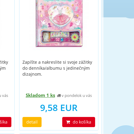
žitky
Zapíšte a nakreslite si svoje zážitky
ným
do denníka/albumu s jedinečným
dizajnom.
Skladom 1 ks
u vás
v pondelok u vás
9,58 EUR
šíka
detail
do košíka