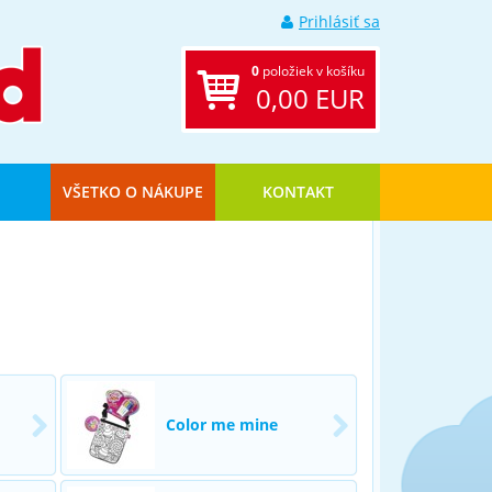
Prihlásiť sa
0
položiek v košíku
0,00 EUR
VŠETKO O NÁKUPE
KONTAKT
Color me mine