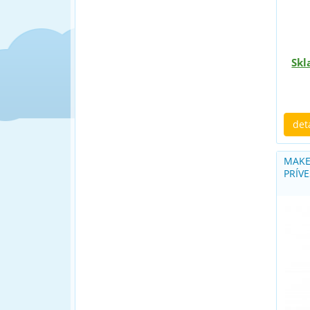
Skl
det
MAKE
PRÍV