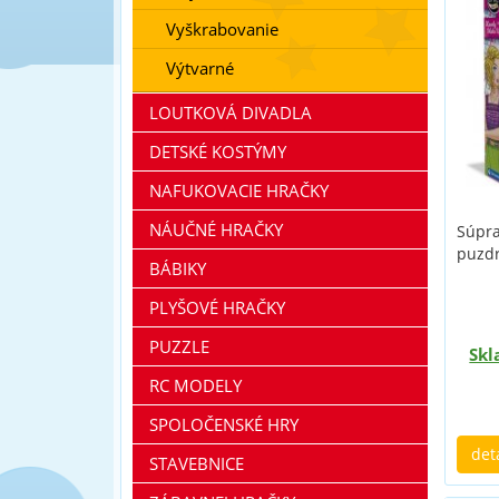
Vyškrabovanie
Výtvarné
LOUTKOVÁ DIVADLA
DETSKÉ KOSTÝMY
NAFUKOVACIE HRAČKY
NÁUČNÉ HRAČKY
Súpra
puzdr
BÁBIKY
PLYŠOVÉ HRAČKY
PUZZLE
Skl
RC MODELY
SPOLOČENSKÉ HRY
det
STAVEBNICE