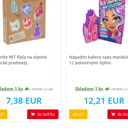
ňte PET fľaša na vlastné
Nápadito balená sada manikúr
ecké predmety.
12 jedinečnými štýlmi.
ladom 1 ks
Skladom 1 ks
v stredu u vás
v stredu u 
7,38 EUR
12,21 EUR
ail
do košíka
detail
do ko