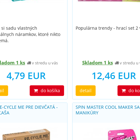
 si sadu vlastných
Populárna trendy - hrací set 2 
nálnych náramkov, ktoré nikto
emá.
ladom 1 ks
Skladom 1 ks
v stredu u vás
v stredu u 
4,79 EUR
12,46 EUR
ail
do košíka
detail
do ko
E-CYCLE ME PRE DIEVČATÁ -
SPIN MASTER COOL MAKER S
FĽAŠA
MANIKÚRY