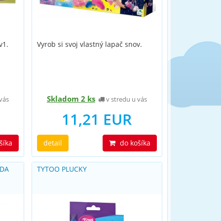
v1.
Vyrob si svoj vlastný lapač snov.
Skladom 2 ks
vás
v stredu u vás
11,21 EUR
šíka
detail
do košíka
ADA
TYTOO PLUCKY