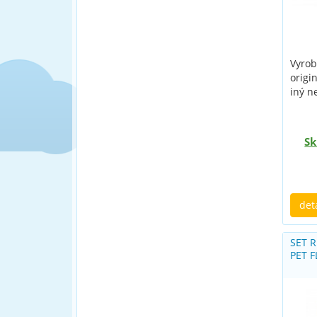
Vyrob
origi
iný n
Sk
det
SET R
PET 