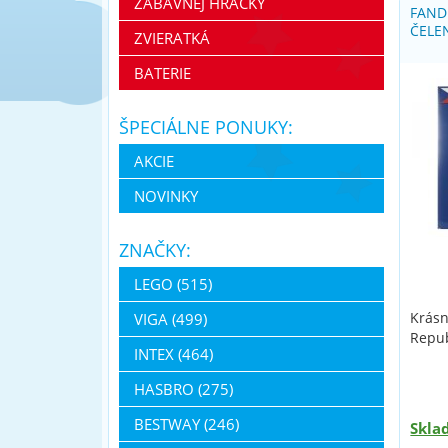
ZÁBAVNEJ HRAČKY
FAND
ČELE
ZVIERATKÁ
BATERIE
ŠPECIÁLNE PONUKY:
AKCIE
NOVINKY
ZNAČKY:
LEGO (515)
Krásn
VIGA (499)
Repub
INTEX (464)
HASBRO (275)
BESTWAY (246)
Skla