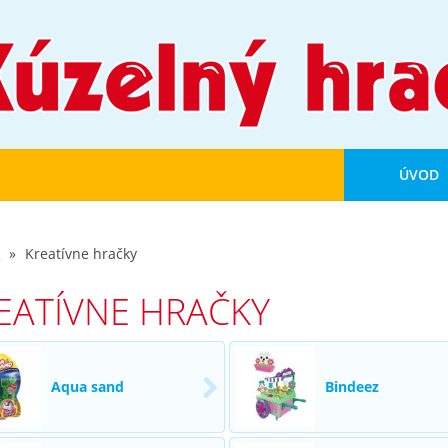
ÚVOD
d
Kreatívne hračky
EATÍVNE HRAČKY
Aqua sand
Bindeez