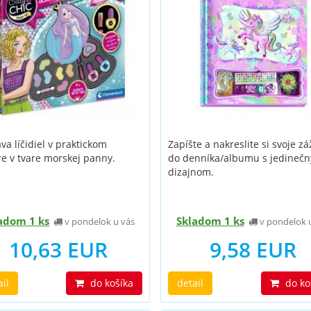
va líčidiel v praktickom
Zapíšte a nakreslite si svoje zá
e v tvare morskej panny.
do denníka/albumu s jedineč
dizajnom.
adom 1 ks
Skladom 1 ks
v pondelok u vás
v pondelok 
10,63 EUR
9,58 EUR
ail
do košíka
detail
do ko