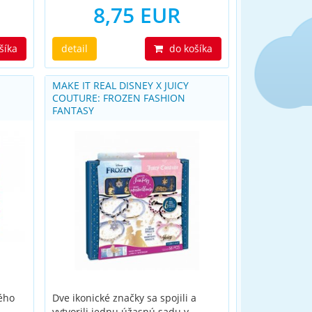
8,75 EUR
šíka
detail
do košíka
É
MAKE IT REAL DISNEY X JUICY
COUTURE: FROZEN FASHION
FANTASY
vého
Dve ikonické značky sa spojili a
vytvorili jednu úžasnú sadu v