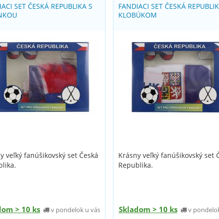
IACI SET ČESKÁ REPUBLIKA S
FANDIACI SET ČESKÁ REPUBLIK
NKOU
KLOBÚKOM
y veľký fanúšikovský set Česká
Krásny veľký fanúšikovský set 
lika.
Republika.
dom > 10 ks
Skladom > 10 ks
v pondelok u vás
v pondelok