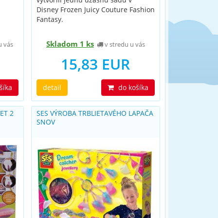
Disney Frozen Juicy Couture Fashion
Fantasy.
Skladom 1 ks
u vás
v stredu u vás
15,83 EUR
šíka
detail
do košíka
ET 2
SES VÝROBA TRBLIETAVÉHO LAPAČA
SNOV