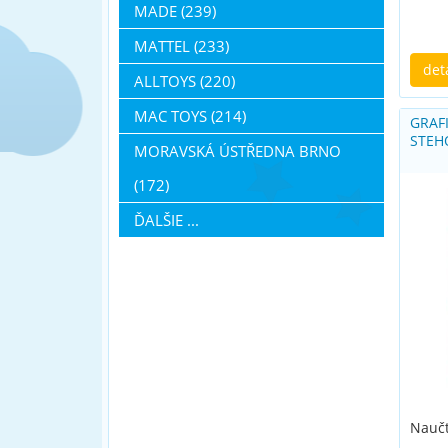
MADE (239)
MATTEL (233)
det
ALLTOYS (220)
MAC TOYS (214)
GRAF
STEH
MORAVSKÁ ÚSTŘEDNA BRNO
(172)
ĎALŠIE ...
Naučt