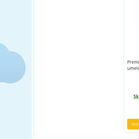
Preme
umel
Sk
det