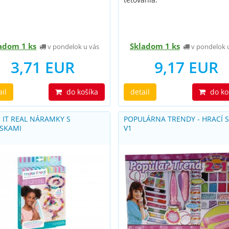
adom 1 ks
Skladom 1 ks
v pondelok u vás
v pondelok 
3,71 EUR
9,17 EUR
ail
do košíka
detail
do ko
 IT REAL NÁRAMKY S
POPULÁRNA TRENDY - HRACÍ S
ESKAMI
V1