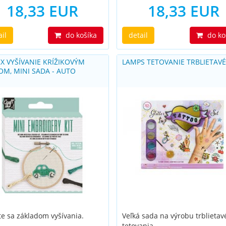
18,33 EUR
18,33 EUR
ail
do košíka
detail
do ko
IX VYŠÍVANIE KRÍŽIKOVÝM
LAMPS TETOVANIE TRBLIETAV
OM, MINI SADA - AUTO
e sa základom vyšívania.
Veľká sada na výrobu trblieta
tetovania.