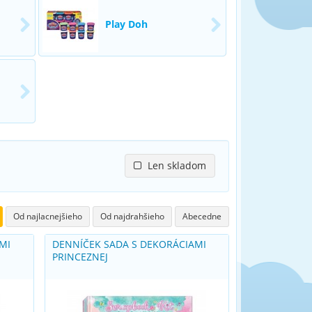
Play Doh
Len skladom
Od najlacnejšieho
Od najdrahšieho
Abecedne
MI
DENNÍČEK SADA S DEKORÁCIAMI
PRINCEZNEJ