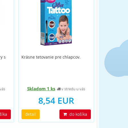
y s
Krásne tetovanie pre chlapcov.
Skladom 1 ks
vás
v stredu u vás
8,54 EUR
šíka
detail
do košíka