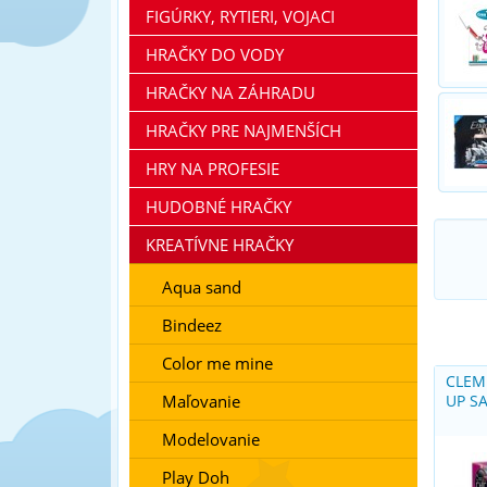
FIGÚRKY, RYTIERI, VOJACI
HRAČKY DO VODY
HRAČKY NA ZÁHRADU
HRAČKY PRE NAJMENŠÍCH
HRY NA PROFESIE
HUDOBNÉ HRAČKY
KREATÍVNE HRAČKY
Aqua sand
Bindeez
Color me mine
CLEM
Maľovanie
UP S
Modelovanie
Play Doh