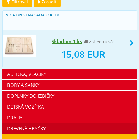
Filtrovať
Zoradiť
VIGA DREVENÁ SADA KOCIEK
Skladom 1 ks
v stredu u vás
15,08 EUR
AUTÍČKA, VLÁČIKY
BOBY A SÁNKY
DOPLNKY DO IZBIČKY
DETSKÁ VOZÍTKA
DRÁHY
DREVENÉ HRAČKY