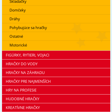
Skladačky
Domčeky
Dráhy
Pohybujúce sa hračky
Ostatné
Motorické
FIGÚRKY, RYTIERI, VOJACI
HRAČKY DO VODY
HRAČKY NA ZÁHRADU
HRAČKY PRE NAJMENŠÍCH
HRY NA PROFESIE
HUDOBNÉ HRAČKY
KREATÍVNE HRAČKY