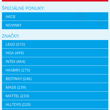
ŠPECIÁLNE PONUKY:
AKCIE
NOVINKY
ZNAČKY:
LEGO (515)
VIGA (499)
INTEX (464)
HASBRO (275)
BESTWAY (246)
MADE (239)
MATTEL (233)
ALLTOYS (220)