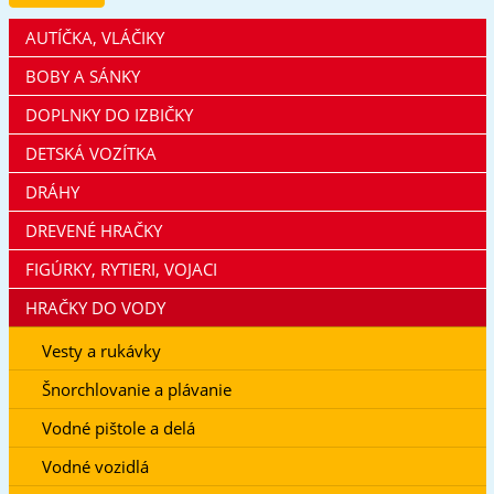
AUTÍČKA, VLÁČIKY
BOBY A SÁNKY
DOPLNKY DO IZBIČKY
DETSKÁ VOZÍTKA
DRÁHY
DREVENÉ HRAČKY
FIGÚRKY, RYTIERI, VOJACI
HRAČKY DO VODY
Vesty a rukávky
Šnorchlovanie a plávanie
Vodné pištole a delá
Vodné vozidlá