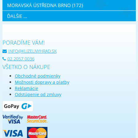
MORAVSKÁ ÚSTŘEDNA BRNO (172)
ĎALŠIE ...
PORADÍME VÁM!
INFO@KUZELNYHRAD.SK
02 2057 0036
VŠETKO O NÁKUPE
Obchodné podmienky
Možnosti dopravy a platby
Reklamácie
Odstúpenie od zmluvy