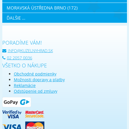
MORAVSKÁ ÚSTŘEDNA BRNO (172)
ĎALŠIE ...
PORADÍME VÁM!
INFO@KUZELNYHRAD.SK
02 2057 0036
VŠETKO O NÁKUPE
Obchodné podmienky
Možnosti dopravy a platby
Reklamácie
Odstúpenie od zmluvy