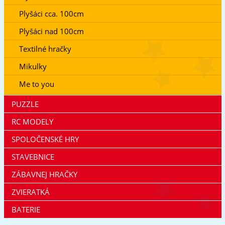
Plyšáci cca. 100cm
Plyšáci nad 100cm
Textilné hračky
Mikulky
Me to you
PUZZLE
RC MODELY
SPOLOČENSKÉ HRY
STAVEBNICE
ZÁBAVNEJ HRAČKY
ZVIERATKÁ
BATERIE