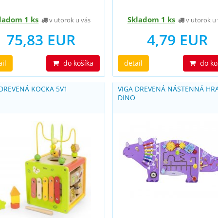
ladom 1 ks
Skladom 1 ks
v utorok u vás
v utorok u 
75,83 EUR
4,79 EUR
ail
do košíka
detail
do ko
 DREVENÁ KOCKA 5V1
VIGA DREVENÁ NÁSTENNÁ HR
DINO