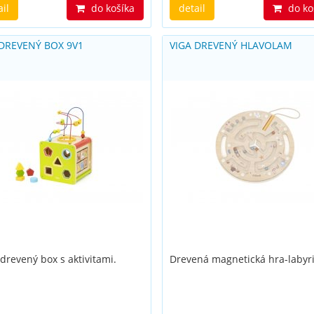
ail
do košíka
detail
do ko
 DREVENÝ BOX 9V1
VIGA DREVENÝ HLAVOLAM
 drevený box s aktivitami.
Drevená magnetická hra-labyri