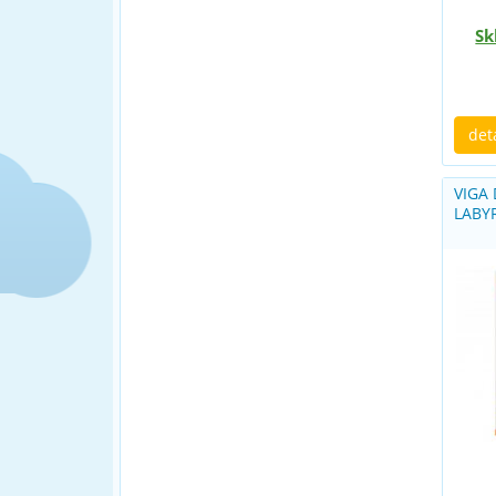
Sk
det
VIGA
LABYR