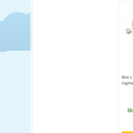
Box s
najme
Sk