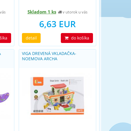
Skladom 1 ks
vás
v utorok u vás
6,63 EUR
šíka
detail
do košíka
A
VIGA DREVENÁ VKLADAČKA-
NOEMOVA ARCHA