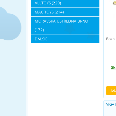
ALLTOYS (220)
MAC TOYS (214)
MORAVSKÁ ÚSTŘEDNA BRNO
(172)
ĎALŠIE ...
Box s
Sk
det
VIGA