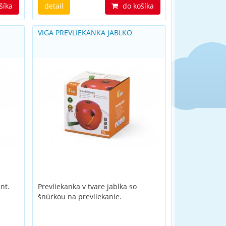
šíka
detail
do košíka
VIGA PREVLIEKANKA JABLKO
nt.
Prevliekanka v tvare jablka so
šnúrkou na prevliekanie.