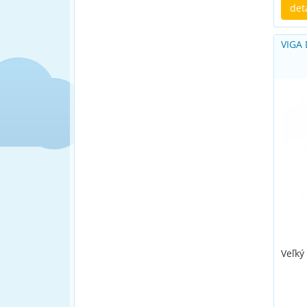
det
VIGA
Veľký