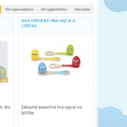
Od najlacnejšieho
Od najdrahšieho
Abecedne
VIGA DREVENÁ HRA VAJCIA A
LYŽIČKA
i, kto
Zábavná balančná hra vajcia na
lyžičke.