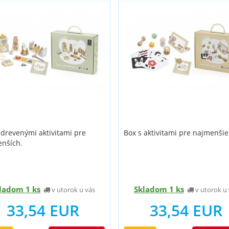
 drevenými aktivitami pre
Box s aktivitami pre najmenšie
nších.
ladom 1 ks
Skladom 1 ks
v utorok u vás
v utorok u 
33,54 EUR
33,54 EUR