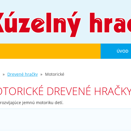
ÚVOD
d
Drevené hračky
Motorické
TORICKÉ DREVENÉ HRAČK
rozvíjajúce jemnú motoriku detí.