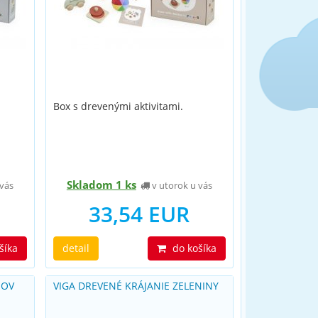
Box s drevenými aktivitami.
Skladom 1 ks
vás
v utorok u vás
33,54 EUR
šíka
detail
do košíka
SOV
VIGA DREVENÉ KRÁJANIE ZELENINY