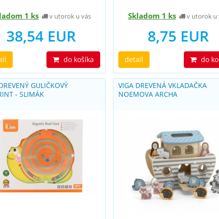
ladom 1 ks
Skladom 1 ks
v utorok u vás
v utorok u 
38,54 EUR
8,75 EUR
ail
do košíka
detail
do ko
 DREVENÝ GULIČKOVÝ
VIGA DREVENÁ VKLADAČKA
INT - SLIMÁK
NOEMOVA ARCHA