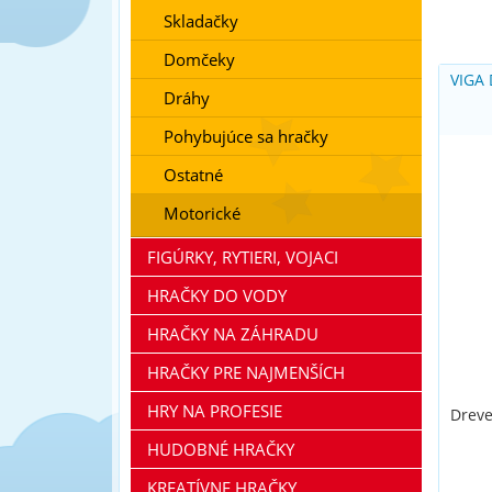
Skladačky
Domčeky
VIGA
Dráhy
Pohybujúce sa hračky
Ostatné
Motorické
FIGÚRKY, RYTIERI, VOJACI
HRAČKY DO VODY
HRAČKY NA ZÁHRADU
HRAČKY PRE NAJMENŠÍCH
HRY NA PROFESIE
Dreve
HUDOBNÉ HRAČKY
KREATÍVNE HRAČKY