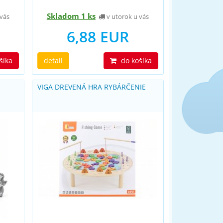
Skladom 1 ks
vás
v utorok u vás
6,88 EUR
šíka
detail
do košíka
VIGA DREVENÁ HRA RYBÁRČENIE