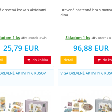
á drevená kocka s aktivitami.
Drevená nástenná hra s motí
dina.
ladom 1 ks
Skladom 1 ks
v utorok u vás
v utorok u 
25,79 EUR
96,88 EUR
ail
do košíka
detail
do ko
 DREVENÉ AKTIVITY 6 KUSOV
VIGA DREVENÉ AKTIVITY 6 KU