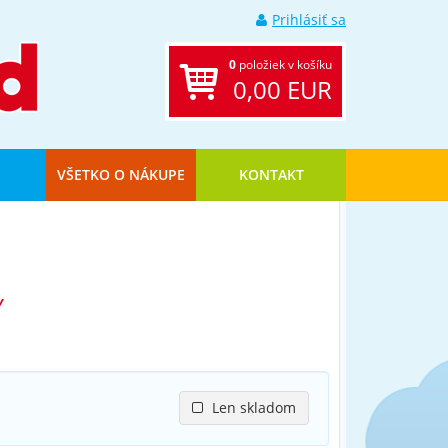
Prihlásiť sa
0
položiek v košíku
0,00 EUR
VŠETKO O NÁKUPE
KONTAKT
Y
Len skladom