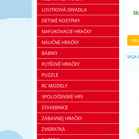
LOUTKOVÁ DIVADLA
Sk
DETSKÉ KOSTÝMY
NAFUKOVACIE HRAČKY
det
NÁUČNÉ HRAČKY
BÁBIKY
VIGA
PLYŠOVÉ HRAČKY
PUZZLE
RC MODELY
SPOLOČENSKÉ HRY
STAVEBNICE
ZÁBAVNEJ HRAČKY
ZVIERATKÁ