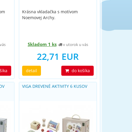
vom
Krásna vkladačka s motívom
Noemovej Archy.
Skladom 1 ks
vás
v utorok u vás
22,71 EUR
šíka
detail
do košíka
SOV
VIGA DREVENÉ AKTIVITY 6 KUSOV