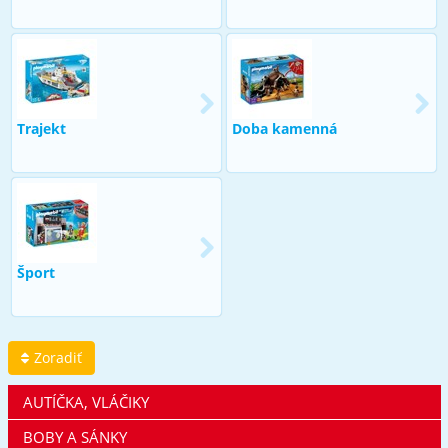
Trajekt
Doba kamenná
Šport
Zoradiť
AUTÍČKA, VLÁČIKY
BOBY A SÁNKY