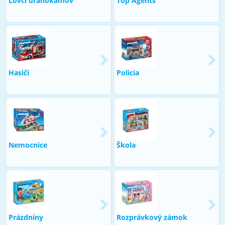
Lovci drahokamov
Top Agents
Hasiči
Polícia
Nemocnice
Škola
Prázdniny
Rozprávkový zámok