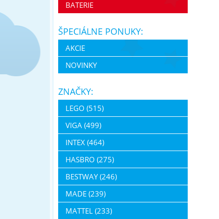
BATERIE
ŠPECIÁLNE PONUKY:
AKCIE
NOVINKY
ZNAČKY:
LEGO (515)
VIGA (499)
INTEX (464)
HASBRO (275)
BESTWAY (246)
MADE (239)
MATTEL (233)