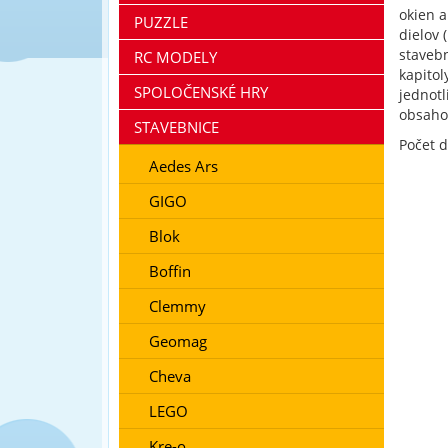
okien a
PUZZLE
dielov 
staveb
RC MODELY
kapitol
SPOLOČENSKÉ HRY
jednotl
obsaho
STAVEBNICE
Počet d
Aedes Ars
GIGO
Blok
Boffin
Clemmy
Geomag
Cheva
LEGO
Kre-o