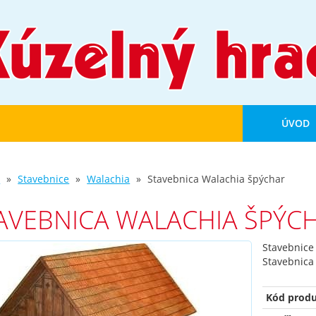
ÚVOD
d
Stavebnice
Walachia
Stavebnica Walachia špýchar
AVEBNICA WALACHIA ŠPÝC
Stavebnice
Stavebnica
Kód produ