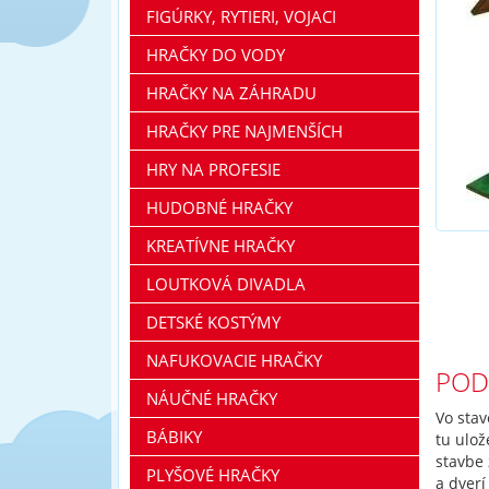
FIGÚRKY, RYTIERI, VOJACI
HRAČKY DO VODY
HRAČKY NA ZÁHRADU
HRAČKY PRE NAJMENŠÍCH
HRY NA PROFESIE
HUDOBNÉ HRAČKY
KREATÍVNE HRAČKY
LOUTKOVÁ DIVADLA
DETSKÉ KOSTÝMY
NAFUKOVACIE HRAČKY
POD
NÁUČNÉ HRAČKY
Vo sta
BÁBIKY
tu ulo
stavbe 
PLYŠOVÉ HRAČKY
a dverí