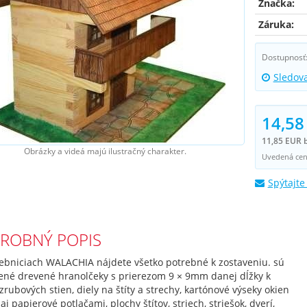
Značka:
Záruka:
Dostupnosť
Sledov
14,58
11,85 EUR 
Obrázky a videá majú ilustračný charakter.
Uvedená cena
Spýtajte
ROBNÝ POPIS
vebniciach WALACHIA nájdete všetko potrebné k zostaveniu. sú
žené drevené hranolčeky s prierezom 9 × 9mm danej dĺžky k
zrubových stien, diely na štíty a strechy, kartónové výseky okien
 aj papierové potlačami, plochy štítov, striech, striešok, dverí,