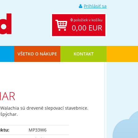
Prihlásiť sa
0
položiek v košíku
0,00 EUR
VŠETKO O NÁKUPE
KONTAKT
HAR
 Walachia sú drevené slepovací stavebnice.
 špýchar.
ktu:
MP33W6