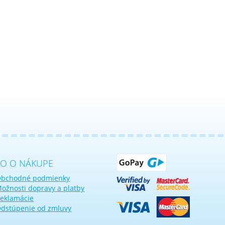
KO O NÁKUPE
bchodné podmienky
ožnosti dopravy a platby
eklamácie
dstúpenie od zmluvy