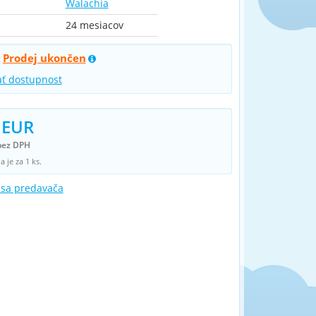
Walachia
24 mesiacov
Prodej ukončen
:
ať dostupnost
 EUR
bez DPH
 je za 1 ks.
 sa predavača