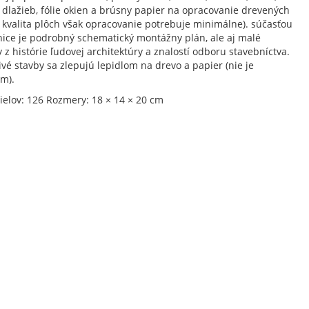
 dlažieb, fólie okien a brúsny papier na opracovanie drevených
( kvalita plôch však opracovanie potrebuje minimálne). súčasťou
nice je podrobný schematický montážny plán, ale aj malé
y z histórie ľudovej architektúry a znalostí odboru stavebníctva.
ivé stavby sa zlepujú lepidlom na drevo a papier (nie je
m).
ielov: 126 Rozmery: 18 × 14 × 20 cm