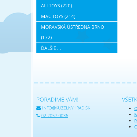
ALLTOYS (220)
MAC TOYS (214)
MORAVSKÁ ÚSTŘEDNA BRNO
(172)
ĎALŠIE ...
PORADÍME VÁM!
VŠET
INFO@KUZELNYHRAD.SK
O
M
02 2057 0036
R
O