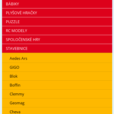
BÁBIKY
PLYŠOVÉ HRAČKY
PUZZLE
RC MODELY
SPOLOČENSKÉ HRY
STAVEBNICE
Aedes Ars
GIGO
Blok
Boffin
Clemmy
Geomag
Cheva