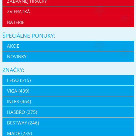
ZÁBAVNEJ HRAČKY
ZVIERATKÁ
BATERIE
ŠPECIÁLNE PONUKY:
AKCIE
NOVINKY
ZNAČKY:
LEGO (515)
VIGA (499)
INTEX (464)
HASBRO (275)
BESTWAY (246)
MADE (239)