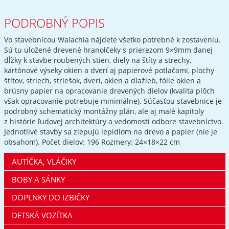
PODROBNÝ POPIS
Vo stavebnicou Walachia nájdete všetko potrebné k zostaveniu.
Sú tu uložené drevené hranolčeky s prierezom 9×9mm danej
dĺžky k stavbe roubených stien, diely na štíty a strechy,
kartónové výseky okien a dverí aj papierové potlačami, plochy
štítov, striech, striešok, dverí, okien a dlažieb, fólie okien a
brúsny papier na opracovanie drevených dielov (kvalita plôch
však opracovanie potrebuje minimálne). Súčasťou stavebnice je
podrobný schematický montážny plán, ale aj malé kapitoly
z histórie ľudovej architektúry a vedomostí odbore stavebníctvo.
Jednotlivé stavby sa zlepujú lepidlom na drevo a papier (nie je
obsahom). Počet dielov: 196 Rozmery: 24×18×22 cm
AUTÍČKA, VLÁČIKY
BOBY A SÁNKY
DOPLNKY DO IZBIČKY
DETSKÁ VOZÍTKA