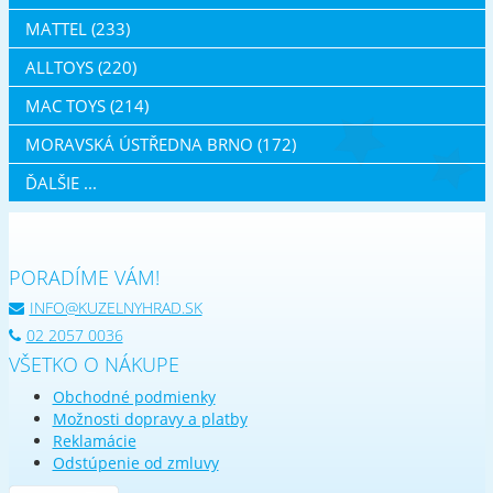
MATTEL (233)
ALLTOYS (220)
MAC TOYS (214)
MORAVSKÁ ÚSTŘEDNA BRNO (172)
ĎALŠIE ...
PORADÍME VÁM!
INFO@KUZELNYHRAD.SK
02 2057 0036
VŠETKO O NÁKUPE
Obchodné podmienky
Možnosti dopravy a platby
Reklamácie
Odstúpenie od zmluvy