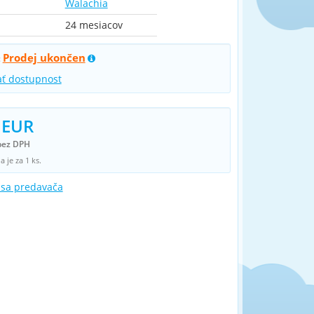
Walachia
24 mesiacov
Prodej ukončen
:
ať dostupnost
 EUR
bez DPH
 je za 1 ks.
 sa predavača