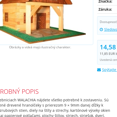
Značka:
Záruka:
Dostupnosť
Sledov
14,58
Obrázky a videá majú ilustračný charakter.
11,85 EUR 
Uvedená cena
Spýtajte
ROBNÝ POPIS
vebniciach WALACHIA nájdete všetko potrebné k zostaveniu. Sú
žené drevené hranolčeky s prierezom 9 × 9mm danej dĺžky k
zrubových stien, diely na štíty a strechy, kartónové výseky okien
 aj papierové potlačami, plochy štítov, striech, striešok, dverí,