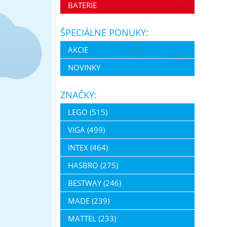
BATERIE
ŠPECIÁLNE PONUKY:
AKCIE
NOVINKY
ZNAČKY:
LEGO (515)
VIGA (499)
INTEX (464)
HASBRO (275)
BESTWAY (246)
MADE (239)
MATTEL (233)