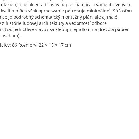
 dlažieb, fólie okien a brúsny papier na opracovanie drevených
( kvalita plôch však opracovanie potrebuje minimálne). Súčasťou
nice je podrobný schematický montážny plán, ale aj malé
y z histórie ľudovej architektúry a vedomostí odbore
íctva. Jednotlivé stavby sa zlepujú lepidlom na drevo a papier
 obsahom).
ielov: 86 Rozmery: 22 × 15 × 17 cm