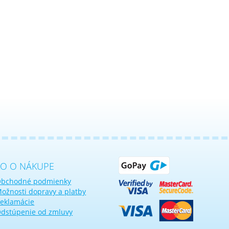
KO O NÁKUPE
bchodné podmienky
ožnosti dopravy a platby
eklamácie
dstúpenie od zmluvy