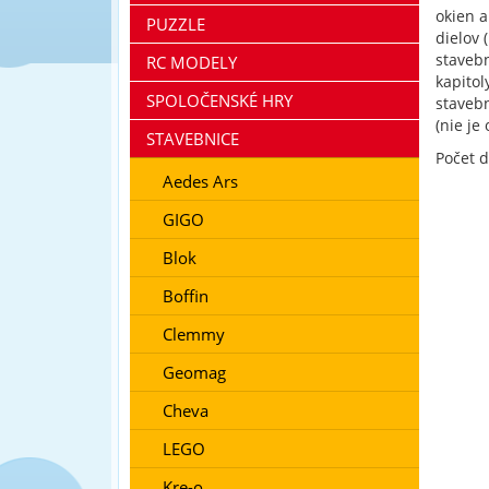
okien a
PUZZLE
dielov 
staveb
RC MODELY
kapitol
SPOLOČENSKÉ HRY
stavebn
(nie je
STAVEBNICE
Počet d
Aedes Ars
GIGO
Blok
Boffin
Clemmy
Geomag
Cheva
LEGO
Kre-o