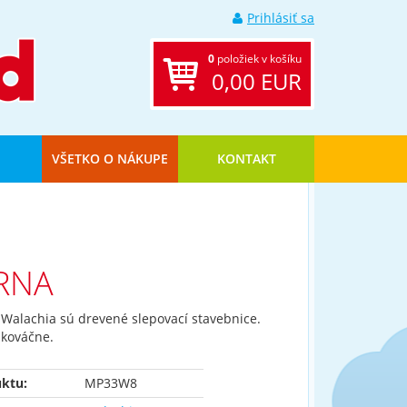
Prihlásiť sa
0
položiek v košíku
0,00 EUR
VŠETKO O NÁKUPE
KONTAKT
RNA
 Walachia sú drevené slepovací stavebnice.
 kováčne.
ktu:
MP33W8