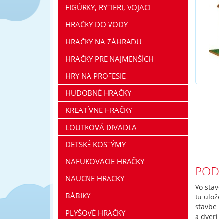
FIGÚRKY, RYTIERI, VOJACI
HRAČKY DO VODY
HRAČKY NA ZÁHRADU
HRAČKY PRE NAJMENŠÍCH
HRY NA PROFESIE
HUDOBNÉ HRAČKY
KREATÍVNE HRAČKY
LOUTKOVÁ DIVADLA
DETSKÉ KOSTÝMY
NAFUKOVACIE HRAČKY
POD
NÁUČNÉ HRAČKY
Vo sta
BÁBIKY
tu ulo
stavbe 
PLYŠOVÉ HRAČKY
a dverí