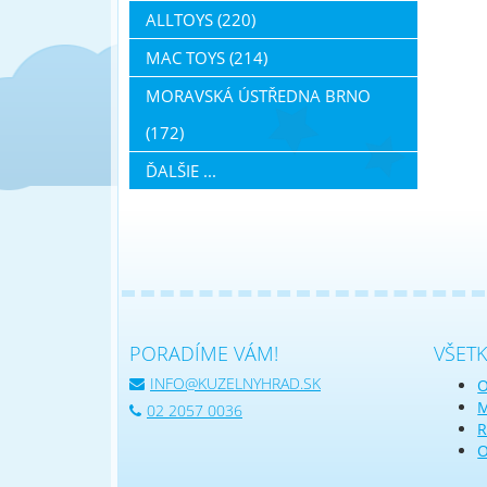
ALLTOYS (220)
MAC TOYS (214)
MORAVSKÁ ÚSTŘEDNA BRNO
(172)
ĎALŠIE ...
PORADÍME VÁM!
VŠET
INFO@KUZELNYHRAD.SK
O
M
02 2057 0036
R
O