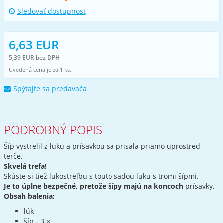
Sledovať dostupnost
6,63 EUR
5,39 EUR bez DPH
Uvedená cena je za 1 ks.
Spýtajte sa predavača
PODROBNÝ POPIS
Šíp vystrelil z luku a prísavkou sa prisala priamo uprostred
terče.
Skvelá trefa!
Skúste si tiež lukostreľbu s touto sadou luku s tromi šípmi.
Je to úplne bezpečné, pretože šípy majú na koncoch
prísavky.
Obsah balenia:
lúk
šíp - 3 ×