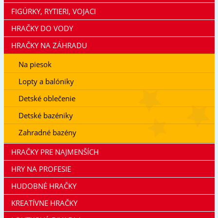
FIGÚRKY, RYTIERI, VOJACI
HRAČKY DO VODY
HRAČKY NA ZÁHRADU
Na piesok
Lopty a balóniky
Detské oblečenie
Detské bazéniky
Zahradné bazény
HRAČKY PRE NAJMENŠÍCH
HRY NA PROFESIE
HUDOBNÉ HRAČKY
KREATÍVNE HRAČKY