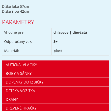
Dĺžka luku 57cm
Dĺžka šípu 42cm
PARAMETRY
Vhodné pre:
chlapcov | dievčatá
Odporúčaný vek:
3+
Materiál:
plast
AUTÍČKA, VLÁČIKY
BOBY A SÁNKY
DOPLNKY DO IZBIČKY
DETSKÁ VOZÍTKA
DRÁHY
DREVENÉ HRAČKY