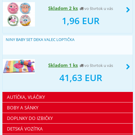
Skladom 2 ks
vo štvrtok u vás
1,96 EUR
NINY BABY SET DEKA VALEC LOPTIČKA
Skladom 1 ks
vo štvrtok u vás
41,63 EUR
AUTÍČKA, VLÁČIKY
BOBY A SÁNKY
DOPLNKY DO IZBIČKY
DETSKÁ VOZÍTKA