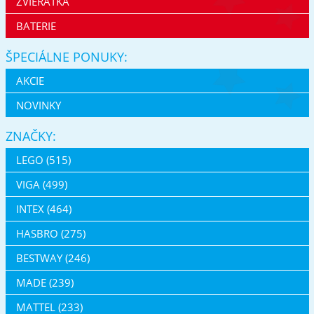
ZVIERATKÁ
BATERIE
ŠPECIÁLNE PONUKY:
AKCIE
NOVINKY
ZNAČKY:
LEGO (515)
VIGA (499)
INTEX (464)
HASBRO (275)
BESTWAY (246)
MADE (239)
MATTEL (233)