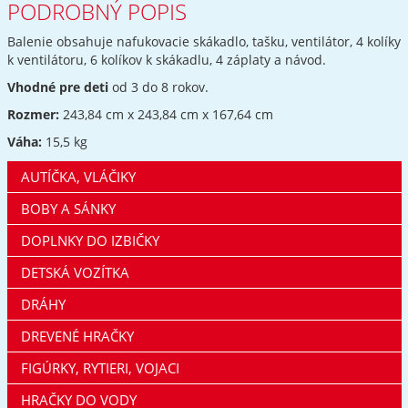
PODROBNÝ POPIS
Balenie obsahuje nafukovacie skákadlo, tašku, ventilátor, 4 kolíky
k ventilátoru, 6 kolíkov k skákadlu, 4 záplaty a návod.
Vhodné pre deti
od 3 do 8 rokov.
Rozmer:
243,84 cm x 243,84 cm x 167,64 cm
Váha:
15,5 kg
AUTÍČKA, VLÁČIKY
BOBY A SÁNKY
DOPLNKY DO IZBIČKY
DETSKÁ VOZÍTKA
DRÁHY
DREVENÉ HRAČKY
FIGÚRKY, RYTIERI, VOJACI
HRAČKY DO VODY