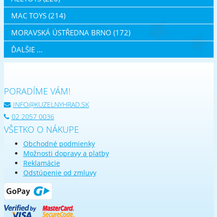
MAC TOYS (214)
MORAVSKÁ ÚSTŘEDNA BRNO (172)
ĎALŠIE ...
PORADÍME VÁM!
INFO@KUZELNYHRAD.SK
02 2057 0036
VŠETKO O NÁKUPE
Obchodné podmienky
Možnosti dopravy a platby
Reklamácie
Odstúpenie od zmluvy