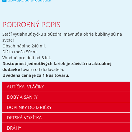
PODROBNÝ POPIS
Stačí vytiahnuť tyčku s púzdra, mávnuť a obrie bubliny sú na
svete!
Obsah náplne 240 ml.
Dĺžka meča 50cm.
Vhodné pre deti od 3.let.
Dostupnosť jednotlivých farieb je závislá na aktuálnej
dodávke
tovaru od dodávateľa.
Uvedená cena je za 1 kus tovaru.
AUTÍČKA, VLÁČIKY
BOBY A SÁNKY
DOPLNKY DO IZBIČKY
DETSKÁ VOZÍTKA
DRÁHY