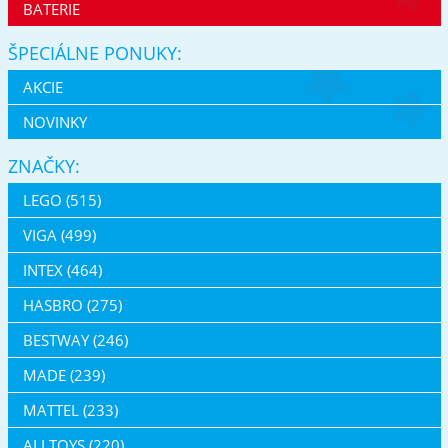
BATERIE
ŠPECIÁLNE PONUKY:
AKCIE
NOVINKY
ZNAČKY:
LEGO (515)
VIGA (499)
INTEX (464)
HASBRO (275)
BESTWAY (246)
MADE (239)
MATTEL (233)
ALLTOYS (220)