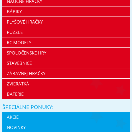
NÁUČNÉ HRAČKY
BÁBIKY
PLYŠOVÉ HRAČKY
PUZZLE
RC MODELY
SPOLOČENSKÉ HRY
STAVEBNICE
ZÁBAVNEJ HRAČKY
ZVIERATKÁ
BATERIE
ŠPECIÁLNE PONUKY:
AKCIE
NOVINKY