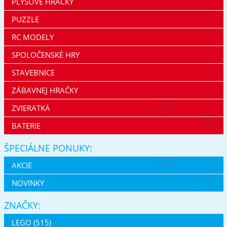
PLYŠOVÉ HRAČKY
PUZZLE
RC MODELY
SPOLOČENSKÉ HRY
STAVEBNICE
ZÁBAVNEJ HRAČKY
ZVIERATKÁ
BATERIE
ŠPECIÁLNE PONUKY:
AKCIE
NOVINKY
ZNAČKY:
LEGO (515)