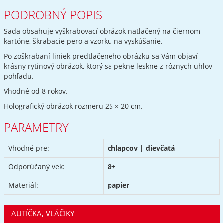
PODROBNÝ POPIS
Sada obsahuje vyškrabovací obrázok natlačený na čiernom
kartóne, škrabacie pero a vzorku na vyskúšanie.
Po zoškrabaní liniek predtlačeného obrázku sa Vám objaví
krásny rytinový obrázok, ktorý sa pekne leskne z rôznych uhlov
pohľadu.
Vhodné od 8 rokov.
Holografický obrázok rozmeru 25 × 20 cm.
PARAMETRY
Vhodné pre:
chlapcov | dievčatá
Odporúčaný vek:
8+
Materiál:
papier
AUTÍČKA, VLÁČIKY