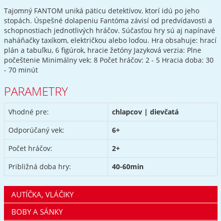
Tajomný FANTOM uniká päticu detektívov, ktorí idú po jeho
stopách. Úspešné dolapeniu Fantóma závisí od predvídavosti a
schopnostiach jednotlivých hráčov. Súčasťou hry sú aj napínavé
naháňačky taxíkom, električkou alebo loďou. Hra obsahuje: hrací
plán a tabuľku, 6 figúrok, hracie žetóny Jazyková verzia: Plne
počeštenie Minimálny vek: 8 Počet hráčov: 2 - 5 Hracia doba: 30
- 70 minút
PARAMETRY
Vhodné pre:
chlapcov | dievčatá
Odporúčaný vek:
6+
Počet hráčov:
2+
Približná doba hry:
40-60min
AUTÍČKA, VLÁČIKY
BOBY A SÁNKY