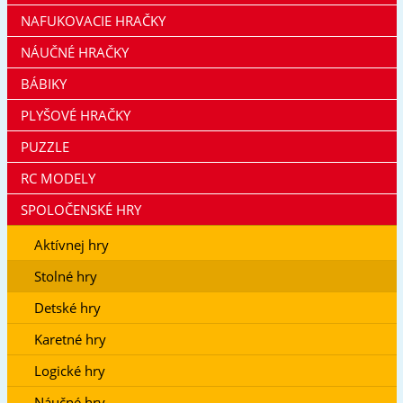
NAFUKOVACIE HRAČKY
NÁUČNÉ HRAČKY
BÁBIKY
PLYŠOVÉ HRAČKY
PUZZLE
RC MODELY
SPOLOČENSKÉ HRY
Aktívnej hry
Stolné hry
Detské hry
Karetné hry
Logické hry
Náučné hry