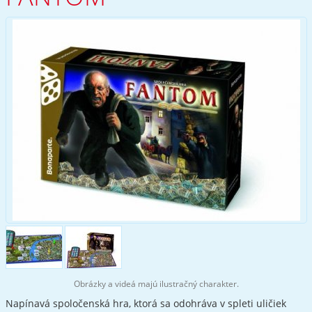
Obrázky a videá majú ilustračný charakter.
Napínavá spoločenská hra, ktorá sa odohráva v spleti uličiek