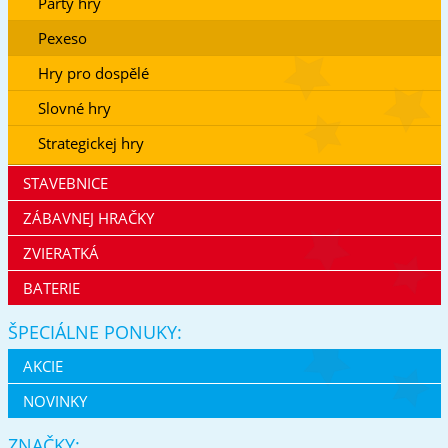
Párty hry
Pexeso
Hry pro dospělé
Slovné hry
Strategickej hry
STAVEBNICE
ZÁBAVNEJ HRAČKY
ZVIERATKÁ
BATERIE
ŠPECIÁLNE PONUKY:
AKCIE
NOVINKY
ZNAČKY: