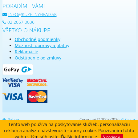
PORADÍME VÁM!
INFO@KUZELNYHRAD.SK
02 2057 0036
VŠETKO O NÁKUPE
Obchodné podmienky
Možnosti dopravy a platby
Reklamácie
Odstúpenie od zmluvy
Nahoru
Copyright © 2008-2026
PLK s.r.o.
Tento web používa na poskytovanie služieb, personalizáciu
reklám a analýzu návštevnosti súbory cookie. Používaním tohto
webu s tým súhlasíte.
Ďalšie informácie
V poriadku