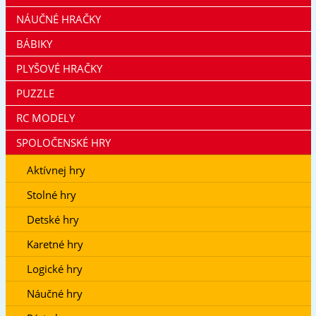
NÁUČNÉ HRAČKY
BÁBIKY
PLYŠOVÉ HRAČKY
PUZZLE
RC MODELY
SPOLOČENSKÉ HRY
Aktívnej hry
Stolné hry
Detské hry
Karetné hry
Logické hry
Náučné hry