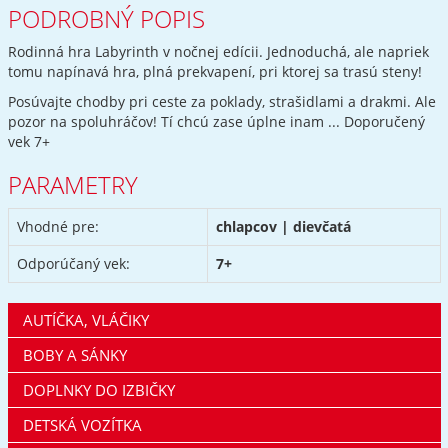
PODROBNÝ POPIS
Rodinná hra Labyrinth v nočnej edícii. Jednoduchá, ale napriek
tomu napínavá hra, plná prekvapení, pri ktorej sa trasú steny!
Posúvajte chodby pri ceste za poklady, strašidlami a drakmi. Ale
pozor na spoluhráčov! Tí chcú zase úplne inam ... Doporučený
vek 7+
PARAMETRY
Vhodné pre:
chlapcov | dievčatá
Odporúčaný vek:
7+
AUTÍČKA, VLÁČIKY
BOBY A SÁNKY
DOPLNKY DO IZBIČKY
DETSKÁ VOZÍTKA