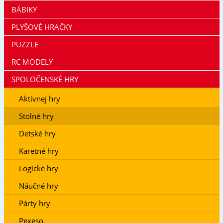
BÁBIKY
PLYŠOVÉ HRAČKY
PUZZLE
RC MODELY
SPOLOČENSKÉ HRY
Aktívnej hry
Stolné hry
Detské hry
Karetné hry
Logické hry
Náučné hry
Párty hry
Pexeso