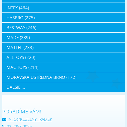
INTEX (464)
HASBRO (275)
BESTWAY (246)
MADE (239)
MATTEL (233)
ALLTOYS (220)
MAC TOYS (214)
MORAVSKÁ ÚSTŘEDNA BRNO (172)
ĎALŠIE ...
PORADÍME VÁM!
INFO@KUZELNYHRAD.SK
02 2057 0036