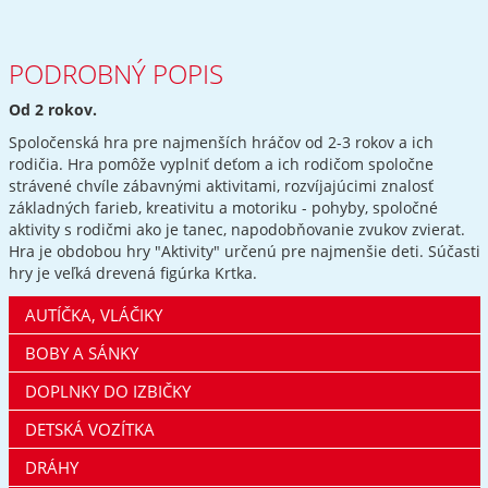
PODROBNÝ POPIS
Od 2 rokov.
Spoločenská hra pre najmenších hráčov od 2-3 rokov a ich
rodičia. Hra pomôže vyplniť deťom a ich rodičom spoločne
strávené chvíle zábavnými aktivitami, rozvíjajúcimi znalosť
základných farieb, kreativitu a motoriku - pohyby, spoločné
aktivity s rodičmi ako je tanec, napodobňovanie zvukov zvierat.
Hra je obdobou hry "Aktivity" určenú pre najmenšie deti. Súčasti
hry je veľká drevená figúrka Krtka.
AUTÍČKA, VLÁČIKY
BOBY A SÁNKY
DOPLNKY DO IZBIČKY
DETSKÁ VOZÍTKA
DRÁHY