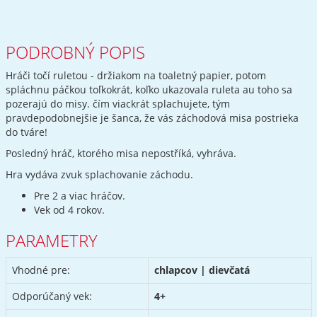
PODROBNÝ POPIS
Hráči točí ruletou - držiakom na toaletný papier, potom
spláchnu páčkou toľkokrát, koľko ukazovala ruleta au toho sa
pozerajú do misy. čím viackrát splachujete, tým
pravdepodobnejšie je šanca, že vás záchodová misa postrieka
do tváre!
Posledný hráč, ktorého misa nepostříká, vyhráva.
Hra vydáva zvuk splachovanie záchodu.
Pre 2 a viac hráčov.
Vek od 4 rokov.
PARAMETRY
Vhodné pre:
chlapcov | dievčatá
Odporúčaný vek:
4+