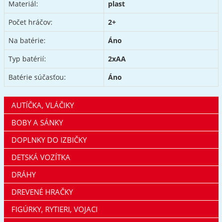
Materiál:
plast
Počet hráčov:
2+
Na batérie:
Áno
Typ batérií:
2xAA
Batérie súčasťou:
Áno
AUTÍČKA, VLÁČIKY
BOBY A SÁNKY
DOPLNKY DO IZBIČKY
DETSKÁ VOZÍTKA
DRÁHY
DREVENÉ HRAČKY
FIGÚRKY, RYTIERI, VOJACI