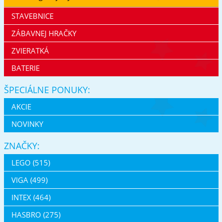
STAVEBNICE
ZÁBAVNEJ HRAČKY
ZVIERATKÁ
BATERIE
ŠPECIÁLNE PONUKY:
AKCIE
NOVINKY
ZNAČKY:
LEGO (515)
VIGA (499)
INTEX (464)
HASBRO (275)