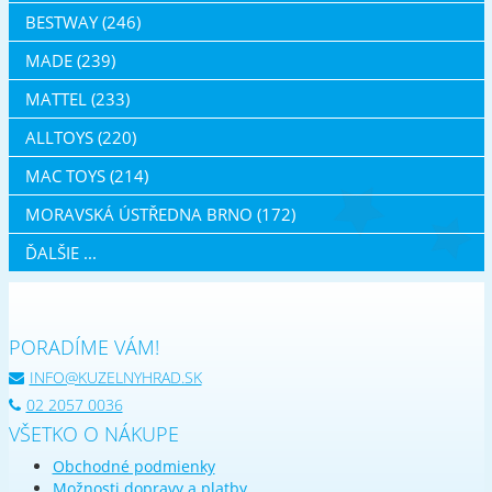
BESTWAY (246)
MADE (239)
MATTEL (233)
ALLTOYS (220)
MAC TOYS (214)
MORAVSKÁ ÚSTŘEDNA BRNO (172)
ĎALŠIE ...
PORADÍME VÁM!
INFO@KUZELNYHRAD.SK
02 2057 0036
VŠETKO O NÁKUPE
Obchodné podmienky
Možnosti dopravy a platby