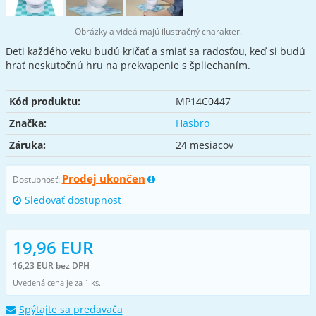
Obrázky a videá majú ilustračný charakter.
Deti každého veku budú kričať a smiať sa radosťou, keď si budú
hrať neskutočnú hru na prekvapenie s špliechaním.
Kód produktu:
MP14C0447
Značka:
Hasbro
Záruka:
24 mesiacov
Prodej ukončen
Dostupnosť:
Sledovať dostupnost
19,96 EUR
16,23 EUR bez DPH
Uvedená cena je za 1 ks.
Spýtajte sa predavača