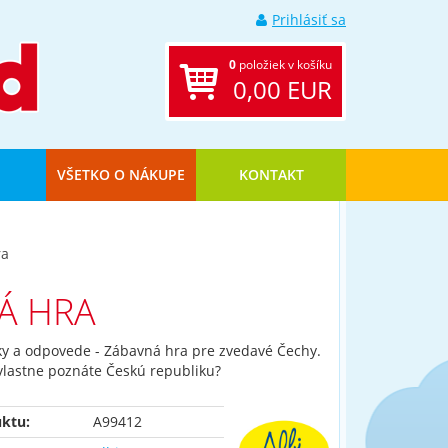
Prihlásiť sa
0
položiek v košíku
0,00 EUR
VŠETKO O NÁKUPE
KONTAKT
ra
Á HRA
ky a odpovede - Zábavná hra pre zvedavé Čechy.
vlastne poznáte Českú republiku?
ktu:
A99412