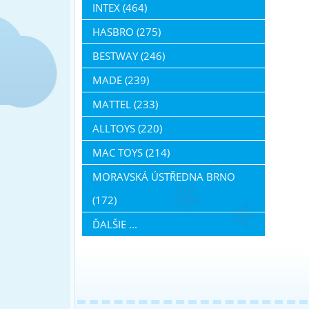
INTEX (464)
HASBRO (275)
BESTWAY (246)
MADE (239)
MATTEL (233)
ALLTOYS (220)
MAC TOYS (214)
MORAVSKÁ ÚSTŘEDNA BRNO
(172)
ĎALŠIE ...