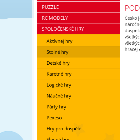
POD
PUZZLE
RC MODELY
Česko j
náročn
SPOLOČENSKÉ HRY
dospel
všetký
Aktívnej hry
všetkýc
hracej 
Stolné hry
Detské hry
Karetné hry
Logické hry
Náučné hry
Párty hry
Pexeso
Hry pro dospělé
Slovné hry