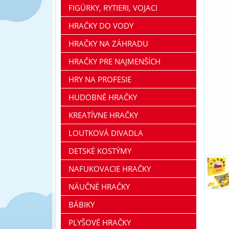
FIGÚRKY, RYTIERI, VOJACI
HRAČKY DO VODY
HRAČKY NA ZÁHRADU
HRAČKY PRE NAJMENŠÍCH
HRY NA PROFESIE
HUDOBNÉ HRAČKY
KREATÍVNE HRAČKY
LOUTKOVÁ DIVADLA
DETSKÉ KOSTÝMY
NAFUKOVACIE HRAČKY
NÁUČNÉ HRAČKY
BÁBIKY
PLYŠOVÉ HRAČKY