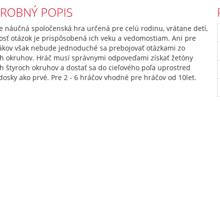
ROBNÝ POPIS
e náučná spoločenská hra určená pre celú rodinu, vrátane detí,
osť otázok je prispôsobená ich veku a vedomostiam. Ani pre
ákov však nebude jednoduché sa prebojovať otázkami zo
ch okruhov. Hráč musí správnymi odpoveďami získať žetóny
h štyroch okruhov a dostať sa do cieľového poľa uprostred
dosky ako prvé. Pre 2 - 6 hráčov vhodné pre hráčov od 10let.