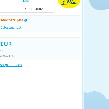
Albi
24 mesiacov
Nedostupné
:
ať dostupnost
 EUR
bez DPH
 je za 1 ks.
 sa predavača