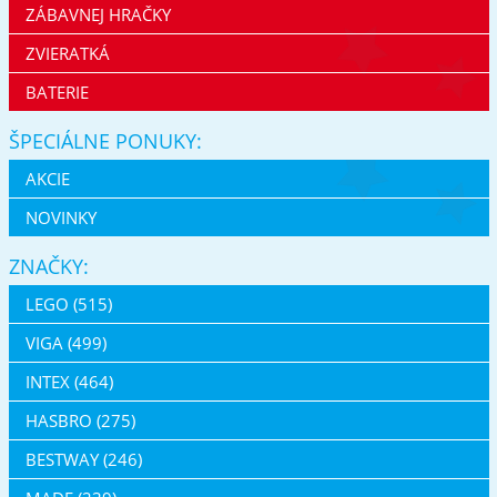
ZÁBAVNEJ HRAČKY
ZVIERATKÁ
BATERIE
ŠPECIÁLNE PONUKY:
AKCIE
NOVINKY
ZNAČKY:
LEGO (515)
VIGA (499)
INTEX (464)
HASBRO (275)
BESTWAY (246)