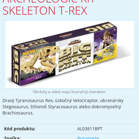
SKELETON T-REX
Obrázky a videá majú ilustračný charakter.
Dravý Tyranosaurus Rex, úskočný Velociraptor, obranársky
Stegosaurus, štítonoš Styracosaurus alebo dobromyseľný
Brachiosaurus.
Kód produktu:
AL03811BPT
Značka:
Bonaparte