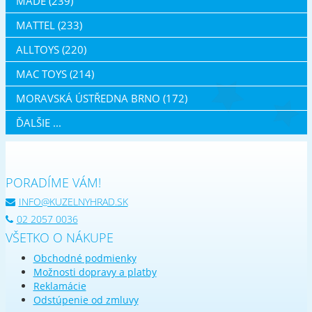
MADE (239)
MATTEL (233)
ALLTOYS (220)
MAC TOYS (214)
MORAVSKÁ ÚSTŘEDNA BRNO (172)
ĎALŠIE ...
PORADÍME VÁM!
INFO@KUZELNYHRAD.SK
02 2057 0036
VŠETKO O NÁKUPE
Obchodné podmienky
Možnosti dopravy a platby
Reklamácie
Odstúpenie od zmluvy