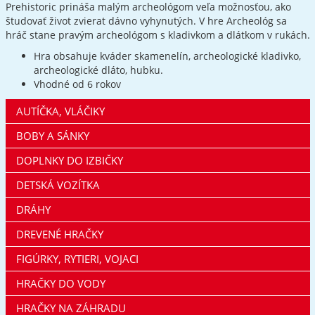
Prehistoric prináša malým archeológom veľa možnosťou, ako
študovať život zvierat dávno vyhynutých. V hre Archeológ sa
hráč stane pravým archeológom s kladivkom a dlátkom v rukách.
Hra obsahuje kváder skamenelín, archeologické kladivko,
archeologické dláto, hubku.
Vhodné od 6 rokov
AUTÍČKA, VLÁČIKY
BOBY A SÁNKY
DOPLNKY DO IZBIČKY
DETSKÁ VOZÍTKA
DRÁHY
DREVENÉ HRAČKY
FIGÚRKY, RYTIERI, VOJACI
HRAČKY DO VODY
HRAČKY NA ZÁHRADU