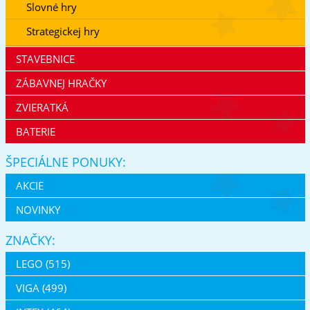
Slovné hry
Strategickej hry
STAVEBNICE
ZÁBAVNEJ HRAČKY
ZVIERATKÁ
BATERIE
ŠPECIÁLNE PONUKY:
AKCIE
NOVINKY
ZNAČKY:
LEGO (515)
VIGA (499)