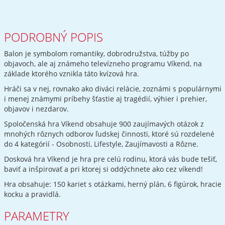
PODROBNÝ POPIS
Balon je symbolom romantiky, dobrodružstva, túžby po
objavoch, ale aj známeho televízneho programu Víkend, na
základe ktorého vznikla táto kvízová hra.
Hráči sa v nej, rovnako ako diváci relácie, zoznámi s populárnymi
i menej známymi príbehy šťastie aj tragédií, výhier i prehier,
objavov i nezdarov.
Spoločenská hra Víkend obsahuje 900 zaujímavých otázok z
mnohých rôznych odborov ľudskej činnosti, ktoré sú rozdelené
do 4 kategórií - Osobnosti, Lifestyle, Zaujímavosti a Rôzne.
Dosková hra Víkend je hra pre celú rodinu, ktorá vás bude tešiť,
baviť a inšpirovať a pri ktorej si oddýchnete ako cez víkend!
Hra obsahuje: 150 kariet s otázkami, herný plán, 6 figúrok, hracie
kocku a pravidlá.
PARAMETRY