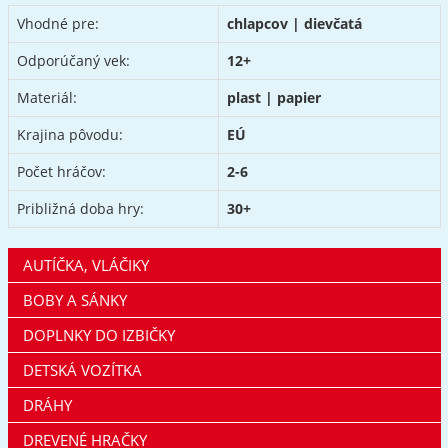
Vhodné pre:
chlapcov | dievčatá
Odporúčaný vek:
12+
Materiál:
plast | papier
Krajina pôvodu:
EÚ
Počet hráčov:
2-6
Približná doba hry:
30+
AUTÍČKA, VLÁČIKY
BOBY A SÁNKY
DOPLNKY DO IZBIČKY
DETSKÁ VOZÍTKA
DRÁHY
DREVENÉ HRAČKY