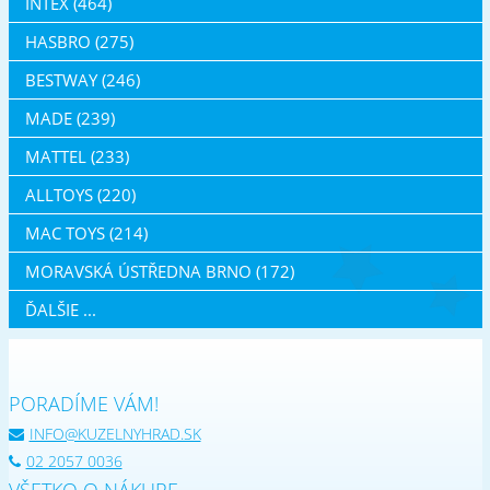
INTEX (464)
HASBRO (275)
BESTWAY (246)
MADE (239)
MATTEL (233)
ALLTOYS (220)
MAC TOYS (214)
MORAVSKÁ ÚSTŘEDNA BRNO (172)
ĎALŠIE ...
PORADÍME VÁM!
INFO@KUZELNYHRAD.SK
02 2057 0036
VŠETKO O NÁKUPE