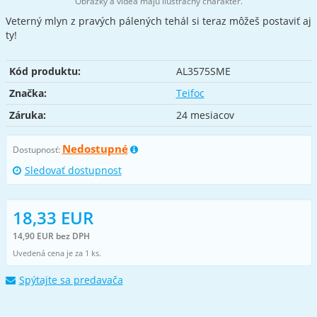
Obrázky a videá majú ilustračný charakter.
Veterný mlyn z pravých pálených tehál si teraz môžeš postaviť aj
ty!
Kód produktu:
AL3575SME
Značka:
Teifoc
Záruka:
24 mesiacov
Nedostupné
Dostupnosť:
Sledovať dostupnost
18,33 EUR
14,90 EUR bez DPH
Uvedená cena je za 1 ks.
Spýtajte sa predavača