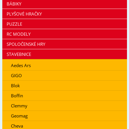
BÁBIKY
PLYŠOVÉ HRAČKY
PUZZLE
RC MODELY
SPOLOČENSKÉ HRY
STAVEBNICE
Aedes Ars
GIGO
Blok
Boffin
Clemmy
Geomag
Cheva