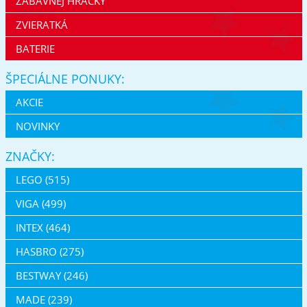
ZÁBAVNEJ HRAČKY
ZVIERATKÁ
BATERIE
ŠPECIÁLNE PONUKY:
AKCIE
NOVINKY
ZNAČKY:
LEGO (515)
VIGA (499)
INTEX (464)
HASBRO (275)
BESTWAY (246)
MADE (239)