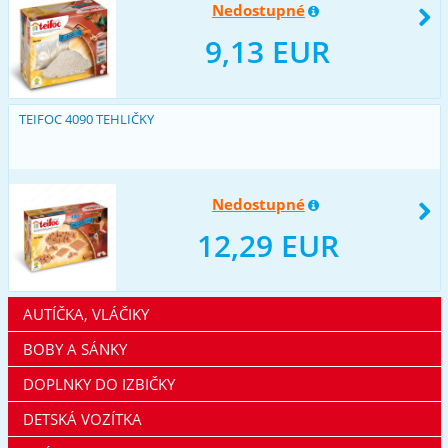
Nedostupné
9,13 EUR
TEIFOC 4090 TEHLIČKY
Nedostupné
12,29 EUR
AUTÍČKA, VLÁČIKY
BOBY A SÁNKY
DOPLNKY DO IZBIČKY
DETSKÁ VOZÍTKA