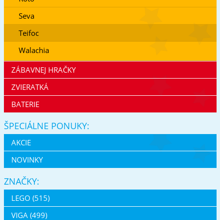
Seva
Teifoc
Walachia
ZÁBAVNEJ HRAČKY
ZVIERATKÁ
BATERIE
ŠPECIÁLNE PONUKY:
AKCIE
NOVINKY
ZNAČKY:
LEGO (515)
VIGA (499)