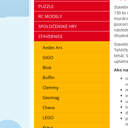
PUZZLE
Staveb
130 ks 
RC MODELY
murárs
(ponori
SPOLOČENSKÉ HRY
násled
Vhodné 
STAVEBNICE
Staveb
Aedes Ars
Tehličk
tehál. 
GIGO
uplatn
Blok
Ako na
Boffin
n
v
Clemmy
m
v
Geomag
u
l
Cheva
d
LEGO
p
m
Kre-o