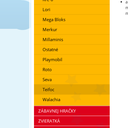
a
m
Lori
m
Mega Bloks
Merkur
Millaminis
Ostatné
Playmobil
Roto
Seva
Teifoc
Walachia
ZÁBAVNEJ HRAČKY
ZVIERATKÁ