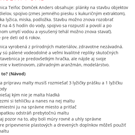
nica Teifoc Domček Anders obsahuje: plánky na stavbu objektov
dielov, spojivo (zmes jemného piesku s kukuričným extraktom),
ka lyžica, miska, podložka. Stavbu možno znova rozobrať
ť na 4-5 hodín do vody, spojivo sa rozpustí a povolí a po
nom umytí vodou a vysušený tehál možno znova stavať).
pre deti od 6 rokov.
nica vyrobená z prírodných materiálov, zdravotne nezávadná.
y sú pálené vodeodolné a veľmi kvalitné repliky skutočných
Stavebnica je predovšetkým hračka, ale nájde aj svoje
enie v kvetinovom, záhradným aranžmán, modelárstvo.
 to? (Návod)
a prípravu malty musíš rozmiešať 3 lyžičky prášku a 1 lyžičku
ody
iešaj kým nie je malta hladká
ezmi si tehličku a nanes na nej maltu
miestni ju na správne miesto a pritlač
opatkou odstráň prebytočnú maltu
aj pozor na to, aby boli múry rovné a uhly správne
re pripevnenie plastových a drevených doplnkov môžeš použiť
altu