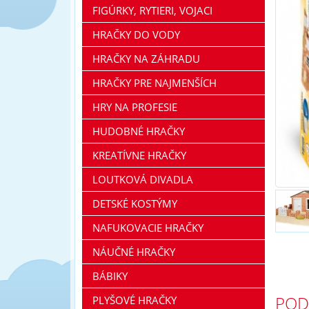
FIGÚRKY, RYTIERI, VOJACI
HRAČKY DO VODY
HRAČKY NA ZÁHRADU
HRAČKY PRE NAJMENŠÍCH
HRY NA PROFESIE
HUDOBNÉ HRAČKY
KREATÍVNE HRAČKY
LOUTKOVÁ DIVADLA
DETSKÉ KOSTÝMY
NAFUKOVACIE HRAČKY
NÁUČNÉ HRAČKY
BÁBIKY
POD
PLYŠOVÉ HRAČKY