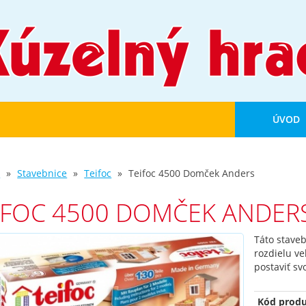
ÚVOD
d
Stavebnice
Teifoc
Teifoc 4500 Domček Anders
IFOC 4500 DOMČEK ANDER
Táto staveb
rozdielu ve
postaviť sv
Kód produ