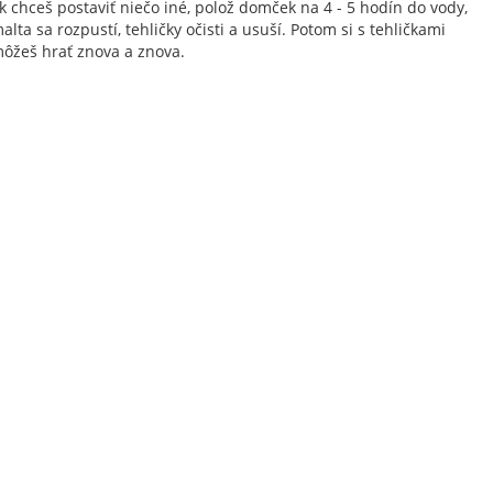
k chceš postaviť niečo iné, polož domček na 4 - 5 hodín do vody,
alta sa rozpustí, tehličky očisti a usuší. Potom si s tehličkami
ôžeš hrať znova a znova.