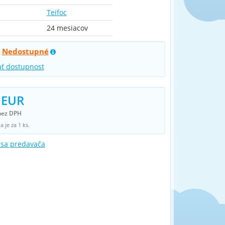
Teifoc
24 mesiacov
Nedostupné
:
ať dostupnost
 EUR
bez DPH
 je za 1 ks.
 sa predavača