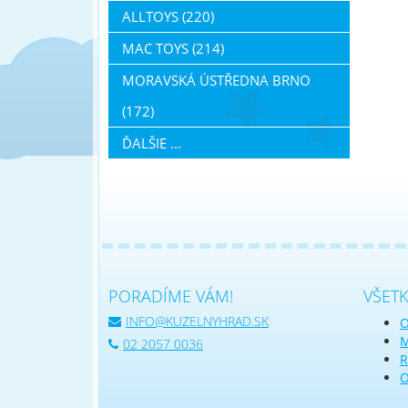
ALLTOYS (220)
MAC TOYS (214)
MORAVSKÁ ÚSTŘEDNA BRNO
(172)
ĎALŠIE ...
PORADÍME VÁM!
VŠET
INFO@KUZELNYHRAD.SK
O
M
02 2057 0036
R
O