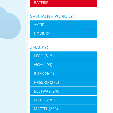
BATERIE
ŠPECIÁLNE PONUKY:
AKCIE
NOVINKY
ZNAČKY:
LEGO (515)
VIGA (499)
INTEX (464)
HASBRO (275)
BESTWAY (246)
MADE (239)
MATTEL (233)