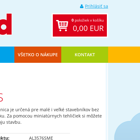
Prihlásiť sa
0
položiek v košíku
0,00 EUR
VŠETKO O NÁKUPE
KONTAKT
S
nica je určená pre malé i veľké stavebníkov bez
ku. Za pomocou miniatúrnych tehličiek si môžete
oju stavbu.
ktu:
AL3576SME