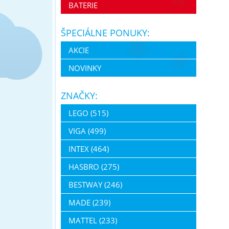
BATERIE
ŠPECIÁLNE PONUKY:
AKCIE
NOVINKY
ZNAČKY:
LEGO (515)
VIGA (499)
INTEX (464)
HASBRO (275)
BESTWAY (246)
MADE (239)
MATTEL (233)