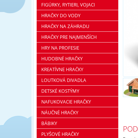
FIGÚRKY, RYTIERI, VOJACI
HRAČKY DO VODY
HRAČKY NA ZÁHRADU
HRAČKY PRE NAJMENŠÍCH
HRY NA PROFESIE
HUDOBNÉ HRAČKY
KREATÍVNE HRAČKY
LOUTKOVÁ DIVADLA
DETSKÉ KOSTÝMY
NAFUKOVACIE HRAČKY
NÁUČNÉ HRAČKY
BÁBIKY
POD
PLYŠOVÉ HRAČKY