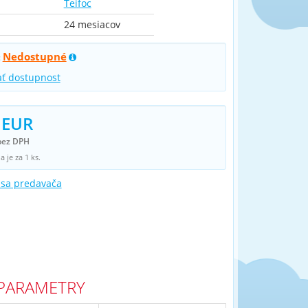
Teifoc
24 mesiacov
Nedostupné
:
ať dostupnost
 EUR
bez DPH
 je za 1 ks.
 sa predavača
PARAMETRY