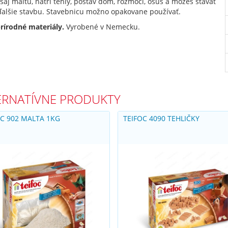
aj maltu, natri tehly, postáv dom, rozmočí, osuš a môžeš stavať
ďalšie stavbu. Stavebnicu možno opakovane používať.
rírodné materiály.
Vyrobené v Nemecku.
ERNATÍVNE PRODUKTY
OC 902 MALTA 1KG
TEIFOC 4090 TEHLIČKY