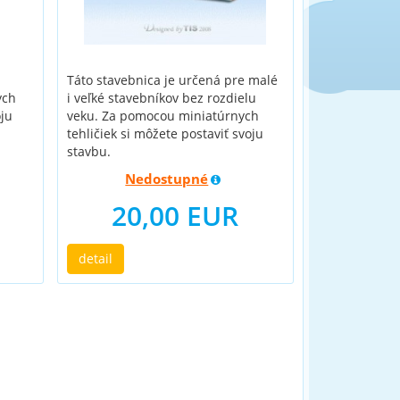
Táto stavebnica je určená pre malé
ych
i veľké stavebníkov bez rozdielu
oju
veku. Za pomocou miniatúrnych
tehličiek si môžete postaviť svoju
stavbu.
Nedostupné
20,00 EUR
detail