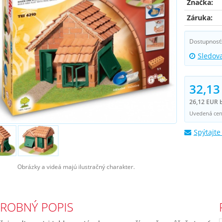
Značka:
Záruka:
Dostupnosť
Sledov
32,13
26,12 EUR 
Uvedená cena
Spýtajte
Obrázky a videá majú ilustračný charakter.
ROBNÝ POPIS