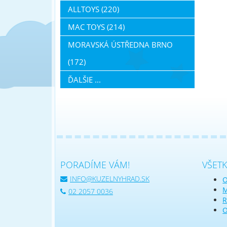
ALLTOYS (220)
MAC TOYS (214)
MORAVSKÁ ÚSTŘEDNA BRNO
(172)
ĎALŠIE ...
PORADÍME VÁM!
VŠET
INFO@KUZELNYHRAD.SK
O
M
02 2057 0036
R
O