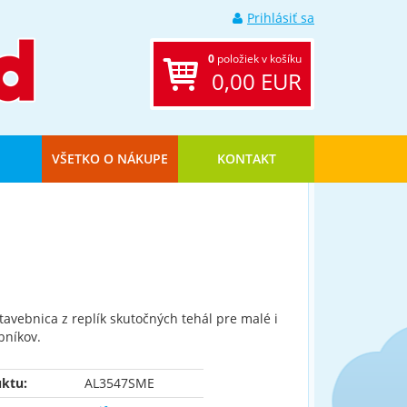
Prihlásiť sa
0
položiek v košíku
0,00 EUR
VŠETKO O NÁKUPE
KONTAKT
T
tavebnica z replík skutočných tehál pre malé i
bníkov.
ktu:
AL3547SME