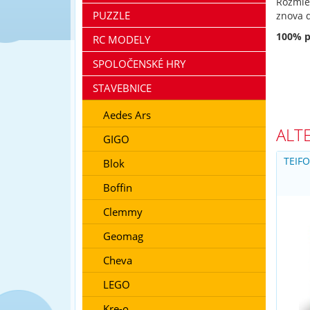
Rozmieš
PUZZLE
znova 
100% p
RC MODELY
SPOLOČENSKÉ HRY
STAVEBNICE
Aedes Ars
ALT
GIGO
TEIF
Blok
Boffin
Clemmy
Geomag
Cheva
LEGO
Kre-o