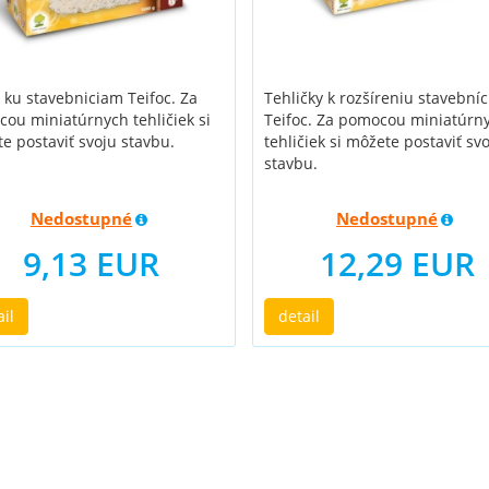
 ku stavebniciam Teifoc. Za
Tehličky k rozšíreniu stavebníc
ou miniatúrnych tehličiek si
Teifoc. Za pomocou miniatúrn
e postaviť svoju stavbu.
tehličiek si môžete postaviť sv
stavbu.
Nedostupné
Nedostupné
9,13 EUR
12,29 EUR
ail
detail