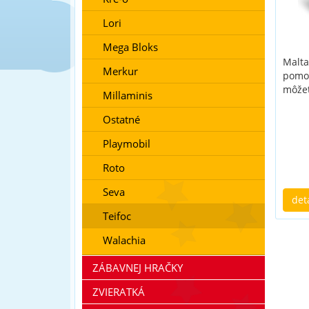
Lori
Mega Bloks
Malta
Merkur
pomoc
môžet
Millaminis
Ostatné
Playmobil
Roto
Seva
det
Teifoc
Walachia
ZÁBAVNEJ HRAČKY
ZVIERATKÁ