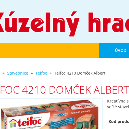
ÚVOD
d
Stavebnice
Teifoc
Teifoc 4210 Domček Albert
IFOC 4210 DOMČEK ALBER
Kreatívna s
veľké stave
Kód produ