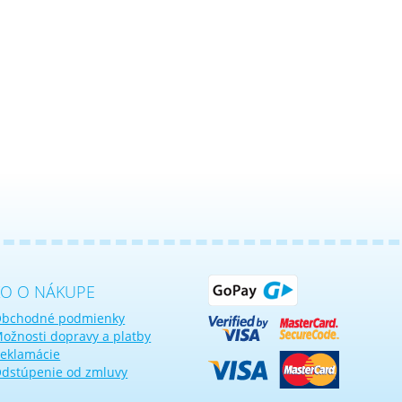
KO O NÁKUPE
bchodné podmienky
ožnosti dopravy a platby
eklamácie
dstúpenie od zmluvy