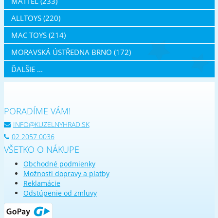
MATTEL (233)
ALLTOYS (220)
MAC TOYS (214)
MORAVSKÁ ÚSTŘEDNA BRNO (172)
ĎALŠIE ...
PORADÍME VÁM!
INFO@KUZELNYHRAD.SK
02 2057 0036
VŠETKO O NÁKUPE
Obchodné podmienky
Možnosti dopravy a platby
Reklamácie
Odstúpenie od zmluvy