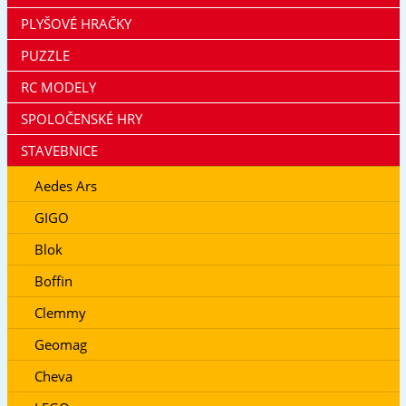
PLYŠOVÉ HRAČKY
PUZZLE
RC MODELY
SPOLOČENSKÉ HRY
STAVEBNICE
Aedes Ars
GIGO
Blok
Boffin
Clemmy
Geomag
Cheva