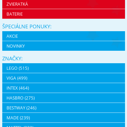
ZVIERATKÁ
BATERIE
ŠPECIÁLNE PONUKY:
AKCIE
NOVINKY
ZNAČKY:
LEGO (515)
VIGA (499)
INTEX (464)
HASBRO (275)
BESTWAY (246)
MADE (239)