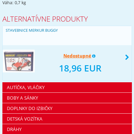
Váha: 0,7 kg
ALTERNATÍVNE PRODUKTY
STAVEBNICE MERKUR BUGGY
Nedostupné
18,96 EUR
AUTÍČKA, VLÁČIKY
BOBY A SÁNKY
DOPLNKY DO IZBIČKY
DETSKÁ VOZÍTKA
DRÁHY