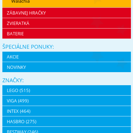
Walachia
ZÁBAVNEJ HRAČKY
ZVIERATKÁ
BATERIE
ŠPECIÁLNE PONUKY:
AKCIE
NOVINKY
ZNAČKY:
LEGO (515)
VIGA (499)
INTEX (464)
HASBRO (275)
BESTWAY (246)