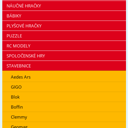
NÁUČNÉ HRAČKY
BÁBIKY
PLYŠOVÉ HRAČKY
PUZZLE
RC MODELY
SPOLOČENSKÉ HRY
STAVEBNICE
Aedes Ars
GIGO
Blok
Boffin
Clemmy
Geomag