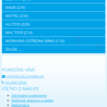
MADE (239)
MATTEL (233)
ALLTOYS (220)
MAC TOYS (214)
MORAVSKÁ ÚSTŘEDNA BRNO (172)
ĎALŠIE ...
PORADÍME VÁM!
INFO@KUZELNYHRAD.SK
02 2057 0036
VŠETKO O NÁKUPE
Obchodné podmienky
Možnosti dopravy a platby
Reklamácie