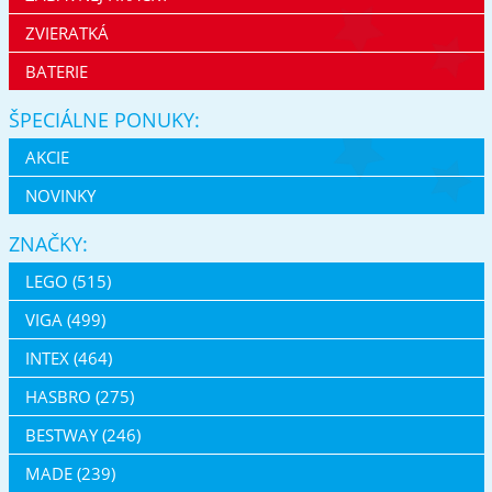
ZVIERATKÁ
BATERIE
ŠPECIÁLNE PONUKY:
AKCIE
NOVINKY
ZNAČKY:
LEGO (515)
VIGA (499)
INTEX (464)
HASBRO (275)
BESTWAY (246)
MADE (239)