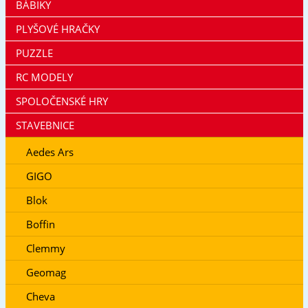
BÁBIKY
PLYŠOVÉ HRAČKY
PUZZLE
RC MODELY
SPOLOČENSKÉ HRY
STAVEBNICE
Aedes Ars
GIGO
Blok
Boffin
Clemmy
Geomag
Cheva