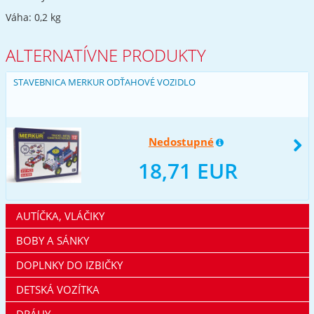
Váha: 0,2 kg
ALTERNATÍVNE PRODUKTY
STAVEBNICA MERKUR ODŤAHOVÉ VOZIDLO
Nedostupné
18,71 EUR
AUTÍČKA, VLÁČIKY
BOBY A SÁNKY
DOPLNKY DO IZBIČKY
DETSKÁ VOZÍTKA
DRÁHY