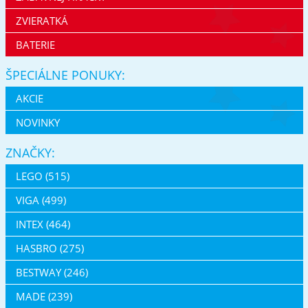
ZVIERATKÁ
BATERIE
ŠPECIÁLNE PONUKY:
AKCIE
NOVINKY
ZNAČKY:
LEGO (515)
VIGA (499)
INTEX (464)
HASBRO (275)
BESTWAY (246)
MADE (239)