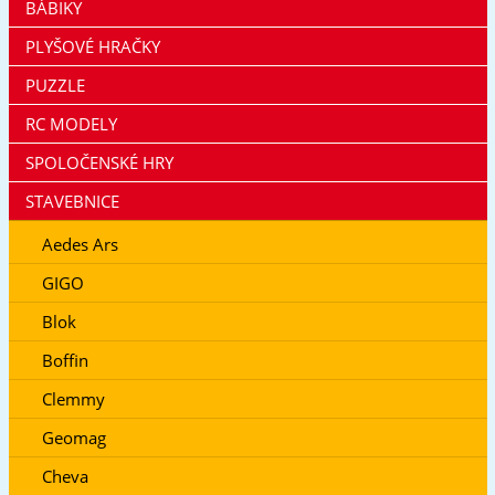
BÁBIKY
PLYŠOVÉ HRAČKY
PUZZLE
RC MODELY
SPOLOČENSKÉ HRY
STAVEBNICE
Aedes Ars
GIGO
Blok
Boffin
Clemmy
Geomag
Cheva