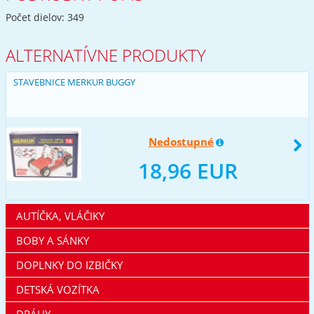
Počet dielov: 349
ALTERNATÍVNE PRODUKTY
STAVEBNICE MERKUR BUGGY
Nedostupné
18,96 EUR
AUTÍČKA, VLÁČIKY
BOBY A SÁNKY
DOPLNKY DO IZBIČKY
DETSKÁ VOZÍTKA
DRÁHY