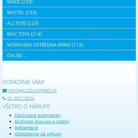
MADE (239)
MATTEL (233)
ALLTOYS (220)
MAC TOYS (214)
MORAVSKÁ ÚSTŘEDNA BRNO (172)
ĎALŠIE ...
PORADÍME VÁM!
INFO@KUZELNYHRAD.SK
02 2057 0036
VŠETKO O NÁKUPE
Obchodné podmienky
Možnosti dopravy a platby
Reklamácie
Odstúpenie od zmluvy