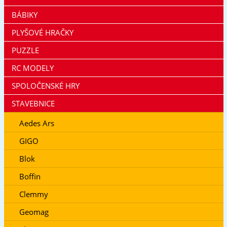
BÁBIKY
PLYŠOVÉ HRAČKY
PUZZLE
RC MODELY
SPOLOČENSKÉ HRY
STAVEBNICE
Aedes Ars
GIGO
Blok
Boffin
Clemmy
Geomag