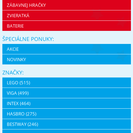
ZÁBAVNEJ HRAČKY
ZVIERATKÁ
BATERIE
ŠPECIÁLNE PONUKY:
AKCIE
NOVINKY
ZNAČKY:
LEGO (515)
VIGA (499)
INTEX (464)
HASBRO (275)
BESTWAY (246)