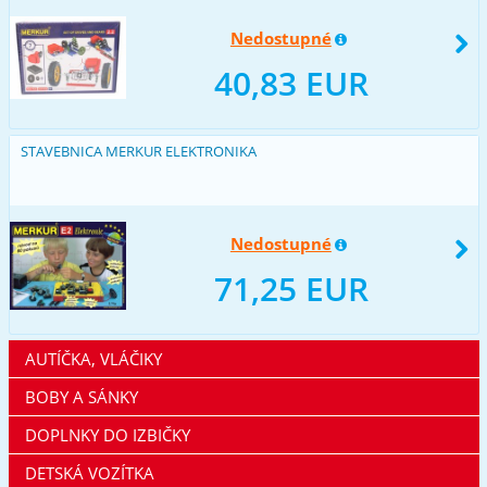
Nedostupné
40,83 EUR
STAVEBNICA MERKUR ELEKTRONIKA
Nedostupné
71,25 EUR
AUTÍČKA, VLÁČIKY
BOBY A SÁNKY
DOPLNKY DO IZBIČKY
DETSKÁ VOZÍTKA