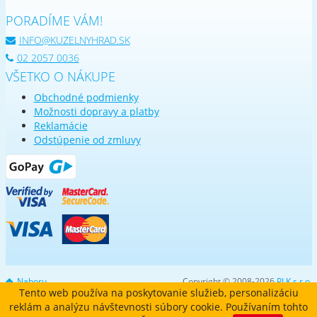
PORADÍME VÁM!
INFO@KUZELNYHRAD.SK
02 2057 0036
VŠETKO O NÁKUPE
Obchodné podmienky
Možnosti dopravy a platby
Reklamácie
Odstúpenie od zmluvy
Nahoru
Copyright © 2008-2026
PLK s.r.o.
Tento web používa na poskytovanie služieb, personalizáciu
reklám a analýzu návštevnosti súbory cookie. Používaním tohto