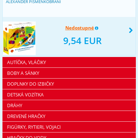
ALEXANDER PÍSMENKOBRANÍ
Nedostupné
9,54 EUR
AUTÍČKA, VLÁČIKY
BOBY A SÁNKY
DOPLNKY DO IZBIČKY
DETSKÁ VOZÍTKA
DRÁHY
DREVENÉ HRAČKY
FIGÚRKY, RYTIERI, VOJACI
HRAČKY DO VODY