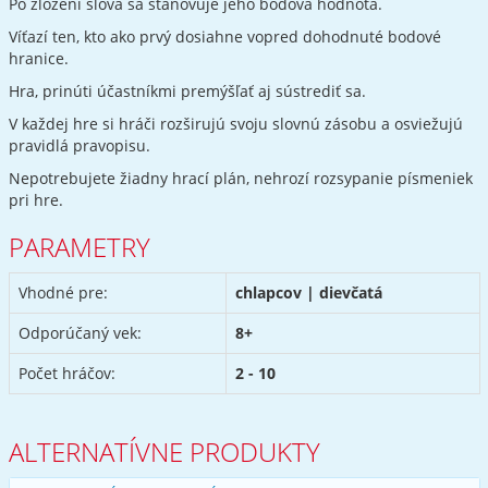
Po zložení slová sa stanovuje jeho bodová hodnota.
Víťazí ten, kto ako prvý dosiahne vopred dohodnuté bodové
hranice.
Hra, prinúti účastníkmi premýšľať aj sústrediť sa.
V každej hre si hráči rozširujú svoju slovnú zásobu a osviežujú
pravidlá pravopisu.
Nepotrebujete žiadny hrací plán, nehrozí rozsypanie písmeniek
pri hre.
PARAMETRY
Vhodné pre:
chlapcov | dievčatá
Odporúčaný vek:
8+
Počet hráčov:
2 - 10
ALTERNATÍVNE PRODUKTY