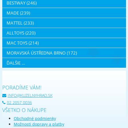
BESTWAY (246)
MADE (239)
MATTEL (233)
ALLTOYS (220)
MAC TOYS (214)
MORAVSKÁ ÚSTŘEDNA BRNO (172)
ĎALŠIE ...
PORADÍME VÁM!
INFO@KUZELNYHRAD.SK
02 2057 0036
VŠETKO O NÁKUPE
Obchodné podmienky
Možnosti dopravy a platby