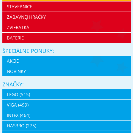
STAVEBNICE
ZÁBAVNEJ HRAČKY
ZVIERATKÁ
BATERIE
ŠPECIÁLNE PONUKY:
AKCIE
NOVINKY
ZNAČKY:
LEGO (515)
VIGA (499)
INTEX (464)
HASBRO (275)