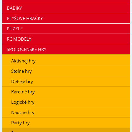
BÁBIKY
PLYŠOVÉ HRAČKY
PUZZLE
RC MODELY
SPOLOČENSKÉ HRY
Aktívnej hry
Stolné hry
Detské hry
Karetné hry
Logické hry
Náučné hry
Párty hry