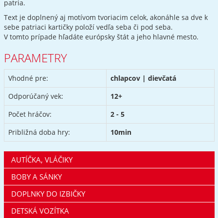
patria.
Text je doplnený aj motívom tvoriacim celok, akonáhle sa dve k
sebe patriaci kartičky položí vedľa seba či pod seba.
V tomto prípade hľadáte európsky štát a jeho hlavné mesto.
PARAMETRY
Vhodné pre:
chlapcov | dievčatá
Odporúčaný vek:
12+
Počet hráčov:
2 - 5
Približná doba hry:
10min
AUTÍČKA, VLÁČIKY
BOBY A SÁNKY
DOPLNKY DO IZBIČKY
DETSKÁ VOZÍTKA