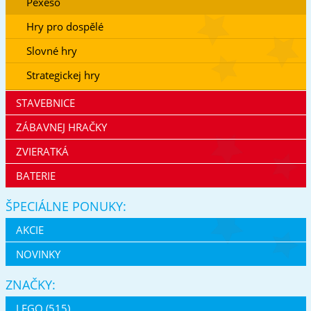
Pexeso
Hry pro dospělé
Slovné hry
Strategickej hry
STAVEBNICE
ZÁBAVNEJ HRAČKY
ZVIERATKÁ
BATERIE
ŠPECIÁLNE PONUKY:
AKCIE
NOVINKY
ZNAČKY:
LEGO (515)