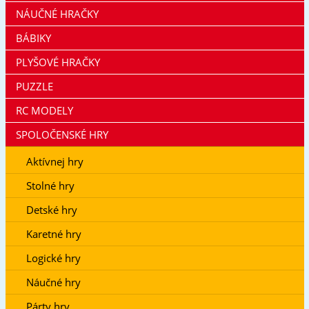
NÁUČNÉ HRAČKY
BÁBIKY
PLYŠOVÉ HRAČKY
PUZZLE
RC MODELY
SPOLOČENSKÉ HRY
Aktívnej hry
Stolné hry
Detské hry
Karetné hry
Logické hry
Náučné hry
Párty hry