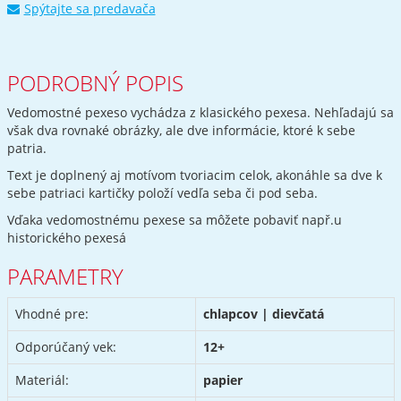
Spýtajte sa predavača
PODROBNÝ POPIS
Vedomostné pexeso vychádza z klasického pexesa. Nehľadajú sa
však dva rovnaké obrázky, ale dve informácie, ktoré k sebe
patria.
Text je doplnený aj motívom tvoriacim celok, akonáhle sa dve k
sebe patriaci kartičky položí vedľa seba či pod seba.
Vďaka vedomostnému pexese sa môžete pobaviť např.u
historického pexesá
PARAMETRY
Vhodné pre:
chlapcov | dievčatá
Odporúčaný vek:
12+
Materiál:
papier