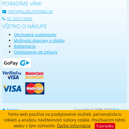
PORADÍME VÁM!
INFO@KUZELNYHRAD.SK
02 2057 0036
VŠETKO O NÁKUPE
Obchodné podmienky
Možnosti dopravy a platby
Reklamácie
Odstúpenie od zmluvy
Nahoru
Copyright © 2008-2026
PLK s.r.o.
Tento web používa na poskytovanie služieb, personalizáciu
reklám a analýzu návštevnosti súbory cookie. Používaním tohto
webu s tým súhlasíte.
Ďalšie informácie
V poriadku