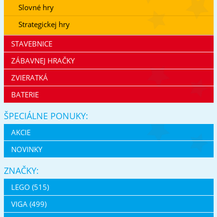
Slovné hry
Strategickej hry
STAVEBNICE
ZÁBAVNEJ HRAČKY
ZVIERATKÁ
BATERIE
ŠPECIÁLNE PONUKY:
AKCIE
NOVINKY
ZNAČKY:
LEGO (515)
VIGA (499)