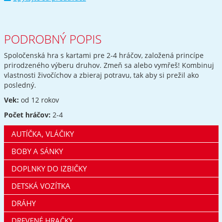
PODROBNÝ POPIS
Spoločenská hra s kartami pre 2-4 hráčov, založená princípe
prirodzeného výberu druhov. Zmeň sa alebo vymřeš! Kombinuj
vlastnosti živočíchov a zbieraj potravu, tak aby si prežil ako
posledný.
Vek:
od 12 rokov
Počet hráčov:
2-4
AUTÍČKA, VLÁČIKY
BOBY A SÁNKY
DOPLNKY DO IZBIČKY
DETSKÁ VOZÍTKA
DRÁHY
DREVENÉ HRAČKY