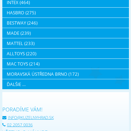
INTEX (464)
HASBRO (275)
BESTWAY (246)
MADE (239)
MATTEL (233)
ALLTOYS (220)
MAC TOYS (214)
MORAVSKÁ ÚSTŘEDNA BRNO (172)
ĎALŠIE ...
PORADÍME VÁM!
INFO@KUZELNYHRAD.SK
02 2057 0036