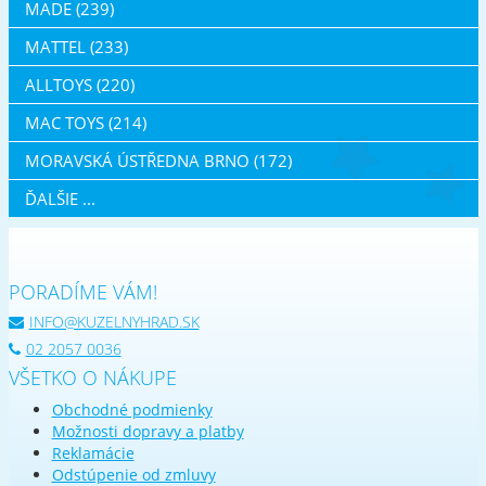
MADE (239)
MATTEL (233)
ALLTOYS (220)
MAC TOYS (214)
MORAVSKÁ ÚSTŘEDNA BRNO (172)
ĎALŠIE ...
PORADÍME VÁM!
INFO@KUZELNYHRAD.SK
02 2057 0036
VŠETKO O NÁKUPE
Obchodné podmienky
Možnosti dopravy a platby
Reklamácie
Odstúpenie od zmluvy