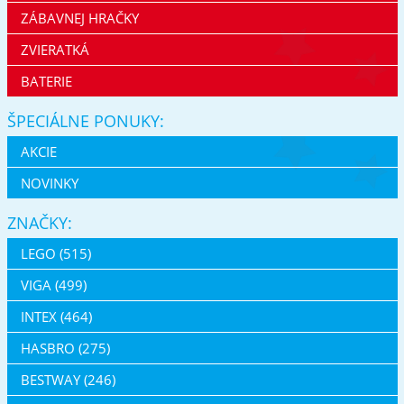
ZÁBAVNEJ HRAČKY
ZVIERATKÁ
BATERIE
ŠPECIÁLNE PONUKY:
AKCIE
NOVINKY
ZNAČKY:
LEGO (515)
VIGA (499)
INTEX (464)
HASBRO (275)
BESTWAY (246)