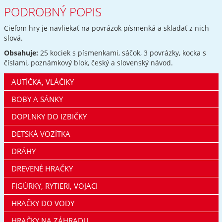
PODROBNÝ POPIS
Cieľom hry je navliekať na povrázok písmenká a skladať z nich
slová.
Obsahuje:
25 kociek s písmenkami, sáčok, 3 povrázky, kocka s
číslami, poznámkový blok, český a slovenský návod.
AUTÍČKA, VLÁČIKY
BOBY A SÁNKY
DOPLNKY DO IZBIČKY
DETSKÁ VOZÍTKA
DRÁHY
DREVENÉ HRAČKY
FIGÚRKY, RYTIERI, VOJACI
HRAČKY DO VODY
HRAČKY NA ZÁHRADU