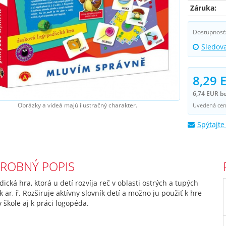
Záruka:
Dostupnosť
Sledov
8,29 
6,74 EUR b
Obrázky a videá majú ilustračný charakter.
Uvedená cena
Spýtajte
ROBNÝ POPIS
ická hra, ktorá u detí rozvíja reč v oblasti ostrých a tupých
k ar, ř. Rozširuje aktívny slovník detí a možno ju použiť k hre
 škole aj k práci logopéda.