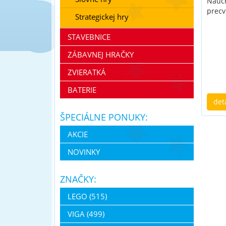
Náučn
precv
Strategickej hry
STAVEBNICE
ZÁBAVNEJ HRAČKY
ZVIERATKÁ
BATERIE
det
ŠPECIÁLNE PONUKY:
AKCIE
NOVINKY
ZNAČKY:
LEGO (515)
VIGA (499)