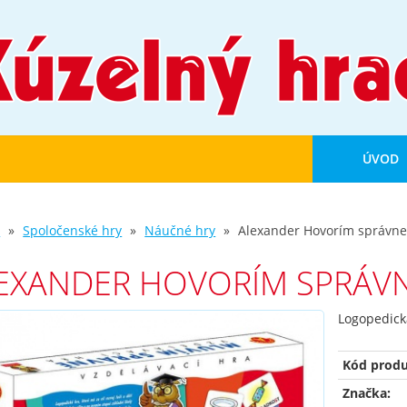
ÚVOD
d
Spoločenské hry
Náučné hry
Alexander Hovorím správn
EXANDER HOVORÍM SPRÁV
Logopedická
Kód produ
Značka: