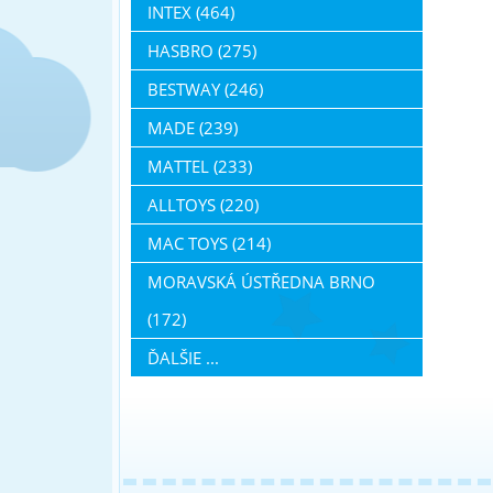
INTEX (464)
HASBRO (275)
BESTWAY (246)
MADE (239)
MATTEL (233)
ALLTOYS (220)
MAC TOYS (214)
MORAVSKÁ ÚSTŘEDNA BRNO
(172)
ĎALŠIE ...