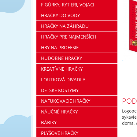
FIGÚRKY, RYTIERI, VOJACI
HRAČKY DO VODY
HRAČKY NA ZÁHRADU
HRAČKY PRE NAJMENŠÍCH
HRY NA PROFESIE
HUDOBNÉ HRAČKY
KREATÍVNE HRAČKY
LOUTKOVÁ DIVADLA
DETSKÉ KOSTÝMY
POD
NAFUKOVACIE HRAČKY
Logoped
NÁUČNÉ HRAČKY
sykavie
BÁBIKY
doma, v
PLYŠOVÉ HRAČKY