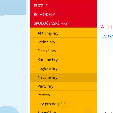
PUZZLE
RC MODELY
SPOLOČENSKÉ HRY
ALT
Aktívnej hry
ALEX
Stolné hry
Detské hry
Karetné hry
Logické hry
Náučné hry
Párty hry
Pexeso
Hry pro dospělé
Slovné hry