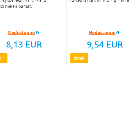
á poznávacie hra, ktorá
Zábavná náučná hra s písmen
ičí nielen pamäť.
Nedostupné
Nedostupné
8,13 EUR
9,54 EUR
ail
detail