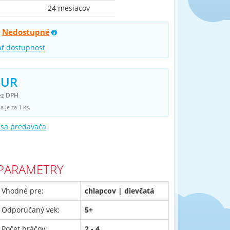
24 mesiacov
Nedostupné
:
ať dostupnost
EUR
ez DPH
 je za 1 ks.
 sa predavača
PARAMETRY
Vhodné pre:
chlapcov | dievčatá
Odporúčaný vek:
5+
Počet hráčov:
2 - 4