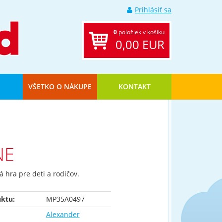
Prihlásiť sa
0
položiek v košíku
0,00 EUR
VŠETKO O NÁKUPE
KONTAKT
e
NE
 hra pre deti a rodičov.
ktu:
MP35A0497
Alexander