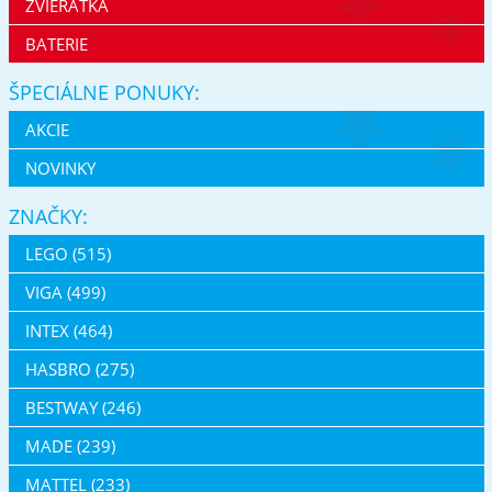
ZVIERATKÁ
BATERIE
ŠPECIÁLNE PONUKY:
AKCIE
NOVINKY
ZNAČKY:
LEGO (515)
VIGA (499)
INTEX (464)
HASBRO (275)
BESTWAY (246)
MADE (239)
MATTEL (233)