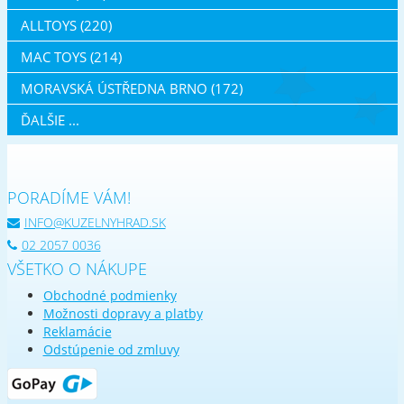
ALLTOYS (220)
MAC TOYS (214)
MORAVSKÁ ÚSTŘEDNA BRNO (172)
ĎALŠIE ...
PORADÍME VÁM!
INFO@KUZELNYHRAD.SK
02 2057 0036
VŠETKO O NÁKUPE
Obchodné podmienky
Možnosti dopravy a platby
Reklamácie
Odstúpenie od zmluvy