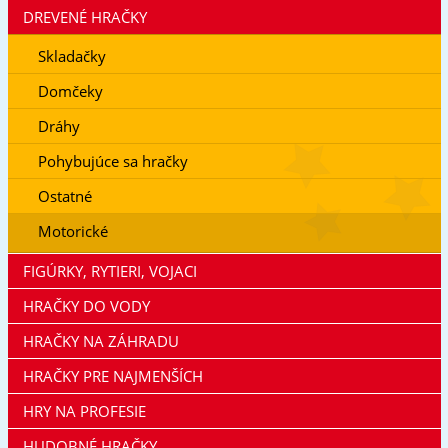
DREVENÉ HRAČKY
Skladačky
Domčeky
Dráhy
Pohybujúce sa hračky
Ostatné
Motorické
FIGÚRKY, RYTIERI, VOJACI
HRAČKY DO VODY
HRAČKY NA ZÁHRADU
HRAČKY PRE NAJMENŠÍCH
HRY NA PROFESIE
HUDOBNÉ HRAČKY