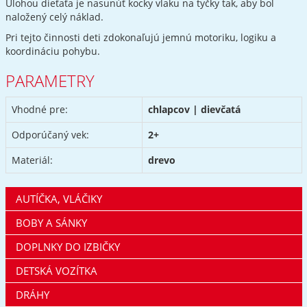
Úlohou dieťaťa je nasunúť kocky vlaku na tyčky tak, aby bol
naložený celý náklad.
Pri tejto činnosti deti zdokonaľujú jemnú motoriku, logiku a
koordináciu pohybu.
PARAMETRY
Vhodné pre:
chlapcov | dievčatá
Odporúčaný vek:
2+
Materiál:
drevo
AUTÍČKA, VLÁČIKY
BOBY A SÁNKY
DOPLNKY DO IZBIČKY
DETSKÁ VOZÍTKA
DRÁHY