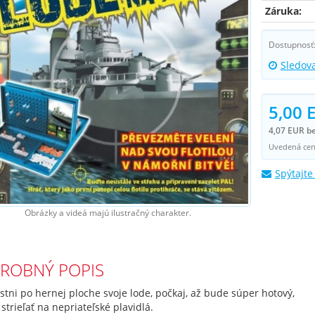
Záruka:
Dostupnosť
Sledov
5,00 
4,07 EUR b
Uvedená cena
Spýtajte
Obrázky a videá majú ilustračný charakter.
ROBNÝ POPIS
tni po hernej ploche svoje lode, počkaj, až bude súper hotový,
 strieľať na nepriateľské plavidlá.