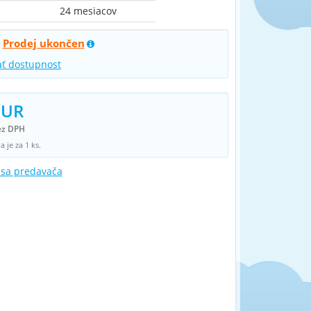
24 mesiacov
Prodej ukončen
:
ať dostupnost
EUR
ez DPH
 je za 1 ks.
 sa predavača