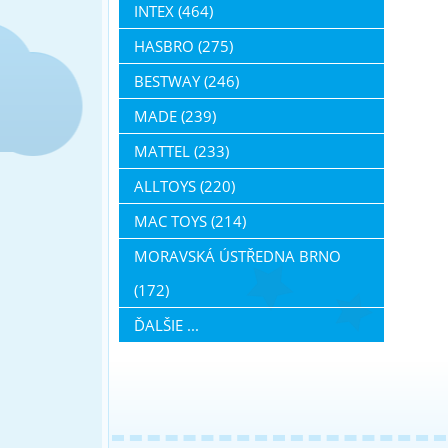
INTEX (464)
HASBRO (275)
BESTWAY (246)
MADE (239)
MATTEL (233)
ALLTOYS (220)
MAC TOYS (214)
MORAVSKÁ ÚSTŘEDNA BRNO
(172)
ĎALŠIE ...