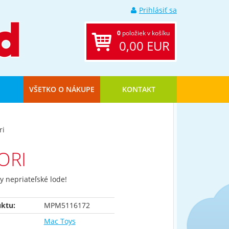
Prihlásiť sa
0
položiek v košíku
0,00 EUR
VŠETKO O NÁKUPE
KONTAKT
ri
ORI
y nepriateľské lode!
ktu:
MPM5116172
Mac Toys