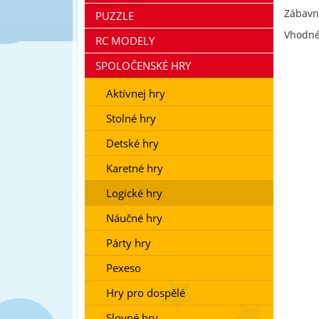
Zábavn
PUZZLE
Vhodné
RC MODELY
SPOLOČENSKÉ HRY
Aktívnej hry
Stolné hry
Detské hry
Karetné hry
Logické hry
Náučné hry
Párty hry
Pexeso
Hry pro dospělé
Slovné hry