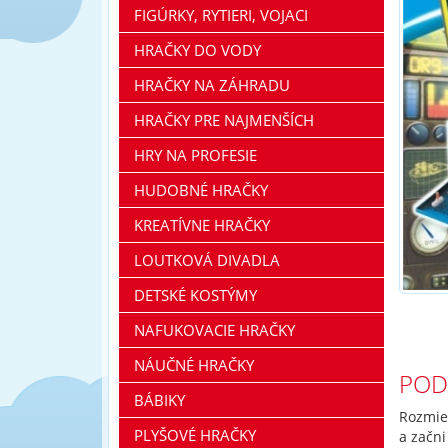
FIGÚRKY, RYTIERI, VOJACI
HRAČKY DO VODY
HRAČKY NA ZÁHRADU
HRAČKY PRE NAJMENŠÍCH
HRY NA PROFESIE
HUDOBNÉ HRAČKY
KREATÍVNE HRAČKY
LOUTKOVÁ DIVADLA
DETSKÉ KOSTÝMY
NAFUKOVACIE HRAČKY
NÁUČNÉ HRAČKY
POD
BÁBIKY
Rozmies
PLYŠOVÉ HRAČKY
a začni