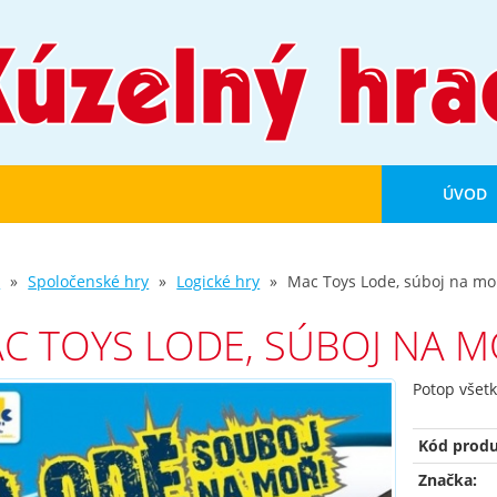
ÚVOD
d
Spoločenské hry
Logické hry
Mac Toys Lode, súboj na mo
C TOYS LODE, SÚBOJ NA M
Potop všetk
Kód produ
Značka: