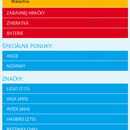
Walachia
ZÁBAVNEJ HRAČKY
ZVIERATKÁ
BATERIE
ŠPECIÁLNE PONUKY:
AKCIE
NOVINKY
ZNAČKY:
LEGO (515)
VIGA (499)
INTEX (464)
HASBRO (275)
BESTWAY (246)