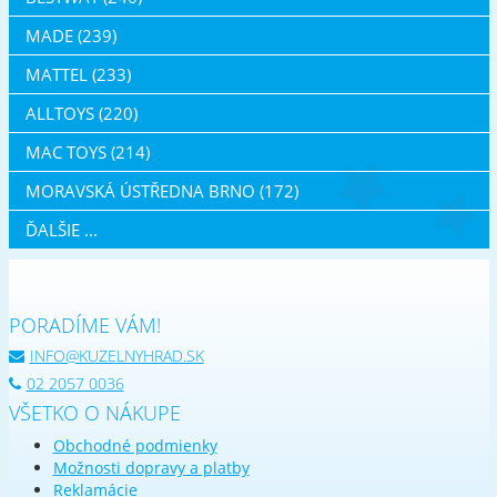
MADE (239)
MATTEL (233)
ALLTOYS (220)
MAC TOYS (214)
MORAVSKÁ ÚSTŘEDNA BRNO (172)
ĎALŠIE ...
PORADÍME VÁM!
INFO@KUZELNYHRAD.SK
02 2057 0036
VŠETKO O NÁKUPE
Obchodné podmienky
Možnosti dopravy a platby
Reklamácie