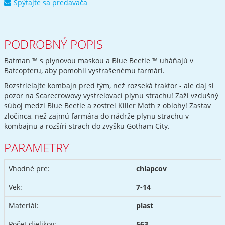
Spýtajte sa predavača
PODROBNÝ POPIS
Batman ™ s plynovou maskou a Blue Beetle ™ uháňajú v
Batcopteru, aby pomohli vystrašenému farmári.
Rozstrieľajte kombajn pred tým, než rozseká traktor - ale daj si
pozor na Scarecrowovy vystreľovací plynu strachu! Zaži vzdušný
súboj medzi Blue Beetle a zostrel Killer Moth z oblohy! Zastav
zločinca, než zajmú farmára do nádrže plynu strachu v
kombajnu a rozšíri strach do zvyšku Gotham City.
PARAMETRY
Vhodné pre:
chlapcov
Vek:
7-14
Materiál:
plast
Počet dielikov:
563