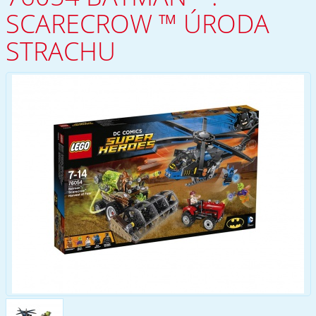
SCARECROW ™ ÚRODA
STRACHU