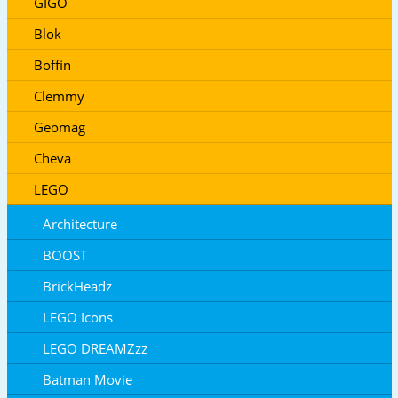
GIGO
Blok
Boffin
Clemmy
Geomag
Cheva
LEGO
Architecture
BOOST
BrickHeadz
LEGO Icons
LEGO DREAMZzz
Batman Movie