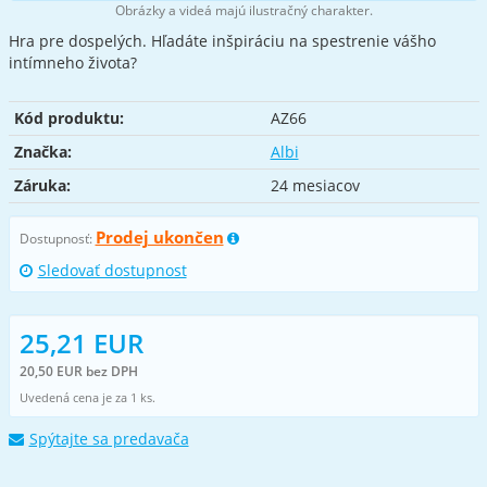
Obrázky a videá majú ilustračný charakter.
Hra pre dospelých. Hľadáte inšpiráciu na spestrenie vášho
intímneho života?
Kód produktu:
AZ66
Značka:
Albi
Záruka:
24 mesiacov
Prodej ukončen
Dostupnosť:
Sledovať dostupnost
25,21 EUR
20,50 EUR bez DPH
Uvedená cena je za 1 ks.
Spýtajte sa predavača