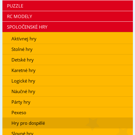
PUZZLE
RC MODELY
SPOLOČENSKÉ HRY
Aktívnej hry
Stolné hry
Detské hry
Karetné hry
Logické hry
Náučné hry
Párty hry
Pexeso
Hry pro dospělé
Slovné hry