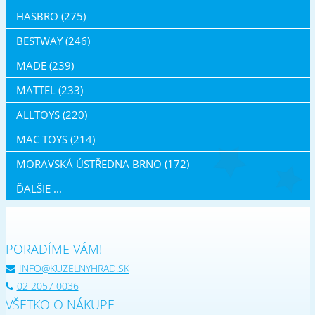
HASBRO (275)
BESTWAY (246)
MADE (239)
MATTEL (233)
ALLTOYS (220)
MAC TOYS (214)
MORAVSKÁ ÚSTŘEDNA BRNO (172)
ĎALŠIE ...
PORADÍME VÁM!
INFO@KUZELNYHRAD.SK
02 2057 0036
VŠETKO O NÁKUPE