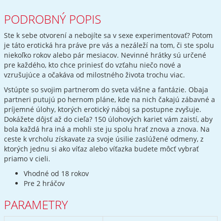
PODROBNÝ POPIS
Ste k sebe otvorení a nebojíte sa v sexe experimentovať? Potom
je táto erotická hra práve pre vás a nezáleží na tom, či ste spolu
niekoľko rokov alebo pár mesiacov. Nevinné hrátky sú určené
pre každého, kto chce priniesť do vzťahu niečo nové a
vzrušujúce a očakáva od milostného života trochu viac.
Vstúpte so svojim partnerom do sveta vášne a fantázie. Obaja
partneri putujú po hernom pláne, kde na nich čakajú zábavné a
príjemné úlohy, ktorých erotický náboj sa postupne zvyšuje.
Dokážete dôjsť až do cieľa? 150 úlohových kariet vám zaistí, aby
bola každá hra iná a mohli ste ju spolu hrať znova a znova. Na
ceste k vrcholu získavate za svoje úsilie zaslúžené odmeny, z
ktorých jednu si ako víťaz alebo víťazka budete môcť vybrať
priamo v cieli.
Vhodné od 18 rokov
Pre 2 hráčov
PARAMETRY