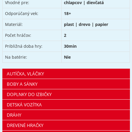
Vhodné pre:
chlapcov | dievčatá
Odporúčaný vek:
18+
Materiál:
plast | drevo | papier
Počet hráčov:
2
Približná doba hry:
30min
Na batérie:
Nie
AUTÍČKA, VLÁČIKY
BOBY A SÁNKY
DOPLNKY DO IZBIČKY
DETSKÁ VOZÍTKA
DRÁHY
DREVENÉ HRAČKY