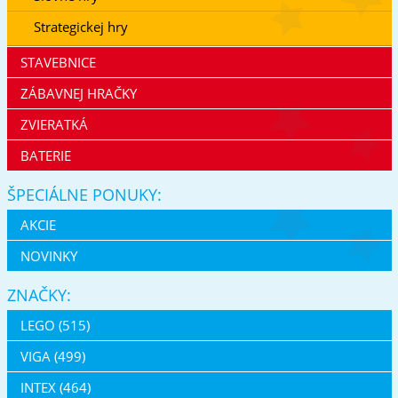
Strategickej hry
STAVEBNICE
ZÁBAVNEJ HRAČKY
ZVIERATKÁ
BATERIE
ŠPECIÁLNE PONUKY:
AKCIE
NOVINKY
ZNAČKY:
LEGO (515)
VIGA (499)
INTEX (464)