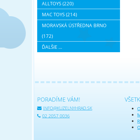
ALLTOYS (220)
MAC TOYS (214)
MORAVSKÁ ÚSTŘEDNA BRNO
(172)
ĎALŠIE ...
PORADÍME VÁM!
VŠET
INFO@KUZELNYHRAD.SK
O
M
02 2057 0036
R
O