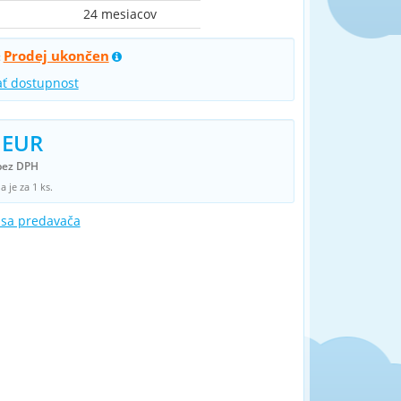
24 mesiacov
Prodej ukončen
:
ať dostupnost
 EUR
bez DPH
 je za 1 ks.
 sa predavača