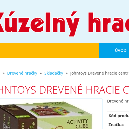
ÚVOD
d
Drevené hračky
Skladačky
Johntoys Drevené hracie centr
HNTOYS DREVENÉ HRACIE 
Drevené hr
Kód produ
Značka: