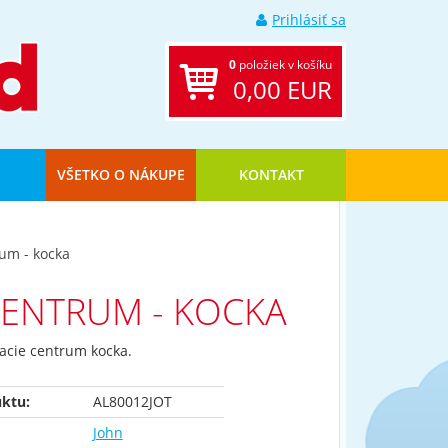
Prihlásiť sa
0
položiek v košíku
0,00 EUR
VŠETKO O NÁKUPE
KONTAKT
um - kocka
CENTRUM - KOCKA
acie centrum kocka.
ktu:
AL80012JOT
John