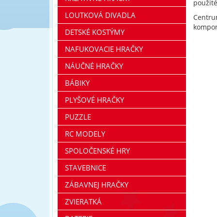
použité
LOUTKOVÁ DIVADLA
Centru
kompon
DETSKÉ KOSTÝMY
NAFUKOVACIE HRAČKY
NÁUČNÉ HRAČKY
BÁBIKY
PLYŠOVÉ HRAČKY
PUZZLE
RC MODELY
SPOLOČENSKÉ HRY
STAVEBNICE
ZÁBAVNEJ HRAČKY
ZVIERATKÁ