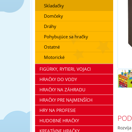
Skladačky
Domčeky
Dráhy
Pohybujúce sa hračky
Ostatné
Motorické
FIGÚRKY, RYTIERI, VOJACI
HRAČKY DO VODY
HRAČKY NA ZÁHRADU
HRAČKY PRE NAJMENŠÍCH
HRY NA PROFESIE
POD
HUDOBNÉ HRAČKY
Rozvíja
KREATÍVNE HRAČKY