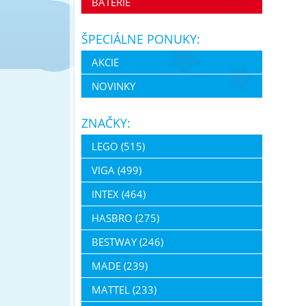
BATERIE
ŠPECIÁLNE PONUKY:
AKCIE
NOVINKY
ZNAČKY:
LEGO (515)
VIGA (499)
INTEX (464)
HASBRO (275)
BESTWAY (246)
MADE (239)
MATTEL (233)