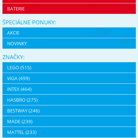
BATERIE
ŠPECIÁLNE PONUKY:
AKCIE
NOVINKY
ZNAČKY:
LEGO (515)
VIGA (499)
INTEX (464)
HASBRO (275)
BESTWAY (246)
MADE (239)
MATTEL (233)