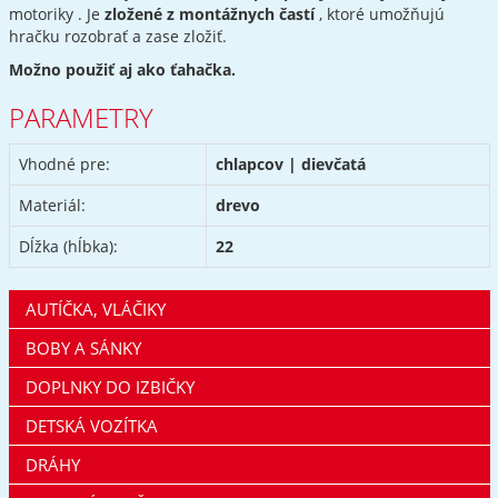
motoriky . Je
zložené z montážnych častí
, ktoré umožňujú
hračku rozobrať a zase zložiť.
Možno použiť aj ako ťahačka.
PARAMETRY
Vhodné pre:
chlapcov | dievčatá
Materiál:
drevo
Dĺžka (hĺbka):
22
AUTÍČKA, VLÁČIKY
BOBY A SÁNKY
DOPLNKY DO IZBIČKY
DETSKÁ VOZÍTKA
DRÁHY