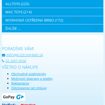
ALLTOYS (220)
MAC TOYS (214)
MORAVSKÁ ÚSTŘEDNA BRNO (172)
ĎALŠIE ...
PORADÍME VÁM!
INFO@KUZELNYHRAD.SK
02 2057 0036
VŠETKO O NÁKUPE
Obchodné podmienky
Možnosti dopravy a platby
Reklamácie
Odstúpenie od zmluvy