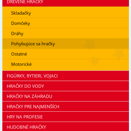
DREVENÉ HRAČKY
Skladačky
Domčeky
Dráhy
Pohybujúce sa hračky
Ostatné
Motorické
FIGÚRKY, RYTIERI, VOJACI
HRAČKY DO VODY
HRAČKY NA ZÁHRADU
HRAČKY PRE NAJMENŠÍCH
HRY NA PROFESIE
HUDOBNÉ HRAČKY