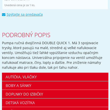
Uvedená cena je za 1 ks.
Spýtajte sa predavača
PODROBNÝ POPIS
Pumpa ručná dvojčinná DOUBLE QUICK 1. Má 3 spojovacie
trysky, ktoré pasujú na malé, stredné aj veľké nafukovacie
ventily. Umožňujú tiež ľahké vypúšťanie vzduchu opačným
koncom nástavca. Univerzálna pripojenie na ventil umožňuje
nafukovať matrace, člny, lopty a ďalšie. Pre zníženie námahy
nafukuje ako pri tlaku dole, tak pri ťahu nahor.
AUTÍČKA, VLÁČIKY
BOBY A SÁNKY
DOPLNKY DO IZBIČKY
DETSKÁ VOZÍTKA