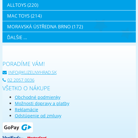
ALLTOYS (220)
MAC TOYS (214)
MORAVSKÁ ÚSTŘEDNA BRNO (172)
ĎALŠIE ...
PORADÍME VÁM!
INFO@KUZELNYHRAD.SK
02 2057 0036
VŠETKO O NÁKUPE
Obchodné podmienky
Možnosti dopravy a platby
Reklamácie
Odstúpenie od zmluvy