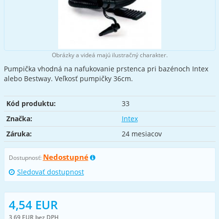
Obrázky a videá majú ilustračný charakter.
Pumpička vhodná na nafukovanie prstenca pri bazénoch Intex
alebo Bestway. Veľkosť pumpičky 36cm.
Kód produktu:
33
Značka:
Intex
Záruka:
24 mesiacov
Nedostupné
Dostupnosť:
Sledovať dostupnost
4,54 EUR
3,69 EUR bez DPH