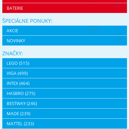
BATERIE
ŠPECIÁLNE PONUKY:
AKCIE
NOVINKY
ZNAČKY:
LEGO (515)
VIGA (499)
INTEX (464)
HASBRO (275)
BESTWAY (246)
MADE (239)
MATTEL (233)