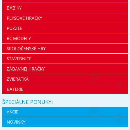
BÁBIKY
PLYŠOVÉ HRAČKY
PUZZLE
RC MODELY
SPOLOČENSKÉ HRY
STAVEBNICE
ZÁBAVNEJ HRAČKY
ZVIERATKÁ
BATERIE
ŠPECIÁLNE PONUKY:
AKCIE
NOVINKY