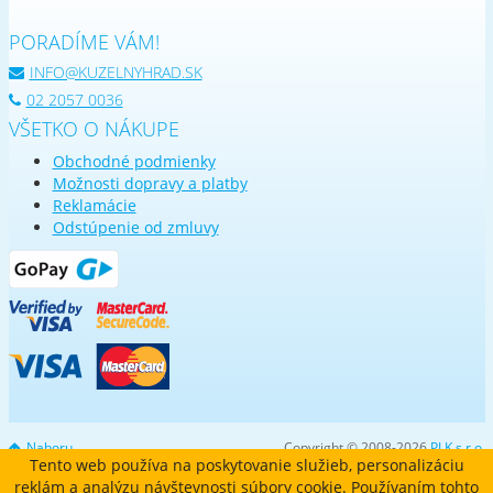
PORADÍME VÁM!
INFO@KUZELNYHRAD.SK
02 2057 0036
VŠETKO O NÁKUPE
Obchodné podmienky
Možnosti dopravy a platby
Reklamácie
Odstúpenie od zmluvy
Nahoru
Copyright © 2008-2026
PLK s.r.o.
Tento web používa na poskytovanie služieb, personalizáciu
reklám a analýzu návštevnosti súbory cookie. Používaním tohto