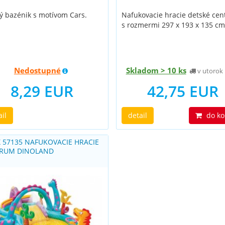
ý bazénik s motívom Cars.
Nafukovacie hracie detské ce
s rozmermi 297 x 193 x 135 cm
Nedostupné
Skladom > 10 ks
v utorok 
8,29 EUR
42,75 EUR
ail
detail
do ko
X 57135 NAFUKOVACIE HRACIE
RUM DINOLAND