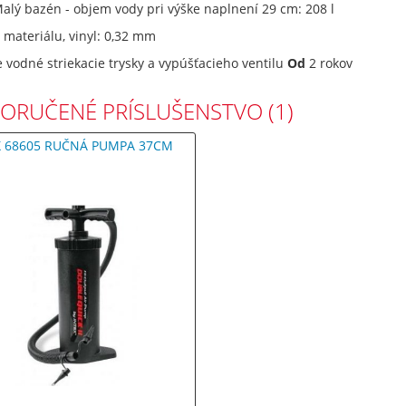
alý bazén - objem vody pri výške naplnení 29 cm: 208 l
materiálu, vinyl: 0,32 mm
 vodné striekacie trysky a vypúšťacieho ventilu
Od
2 rokov
ORUČENÉ PRÍSLUŠENSTVO (1)
X 68605 RUČNÁ PUMPA 37CM