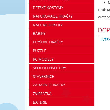
M
DETSKÉ KOSTÝMY
Hrúbka 
NAFUKOVACIE HRAČKY
Vrátane
NÁUČNÉ HRAČKY
DOP
BÁBIKY
INTE
PLYŠOVÉ HRAČKY
PUZZLE
RC MODELY
SPOLOČENSKÉ HRY
STAVEBNICE
ZÁBAVNEJ HRAČKY
ZVIERATKÁ
BATERIE