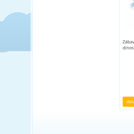
Zábav
dinos
det