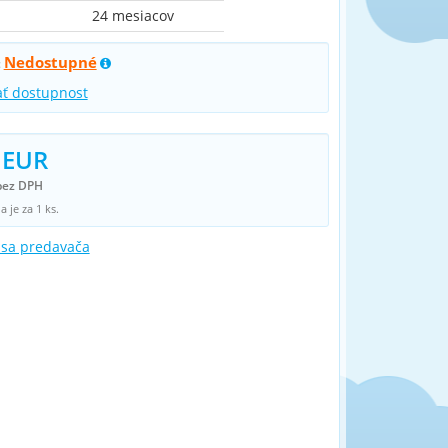
24 mesiacov
Nedostupné
:
ať dostupnost
 EUR
bez DPH
 je za 1 ks.
 sa predavača