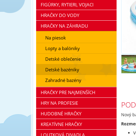
FIGÚRKY, RYTIERI, VOJACI
HRAČKY DO VODY
HRAČKY NA ZÁHRADU
Na piesok
Lopty a balóniky
Detské oblečenie
Detské bazéniky
Zahradné bazény
HRAČKY PRE NAJMENŠÍCH
POD
HRY NA PROFESIE
HUDOBNÉ HRAČKY
Nový ba
Rozme
KREATÍVNE HRAČKY
V
LOUTKOVÁ DIVADLA