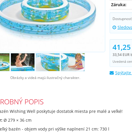
Záruka:
Dostupnosť
Sledov
41,25
33,54 EUR 
Uvedená cena
Spýtajte
Obrázky a videá majú ilustračný charakter.
ROBNÝ POPIS
zén Wishing Well poskytuje dostatok miesta pre malé a veľké!
r:
Ø 279 × 36 cm
eľký bazén - objem vody pri výške naplnení 21 cm: 730 l