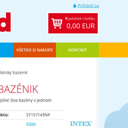
Prihlásiť sa
0
položiek v košíku
0,00 EUR
VŠETKO O NÁKUPE
KONTAKT
detský bazénik
 BAZÉNIK
lepšie! Dva bazény v jednom
ktu:
ST157143NP
Intex