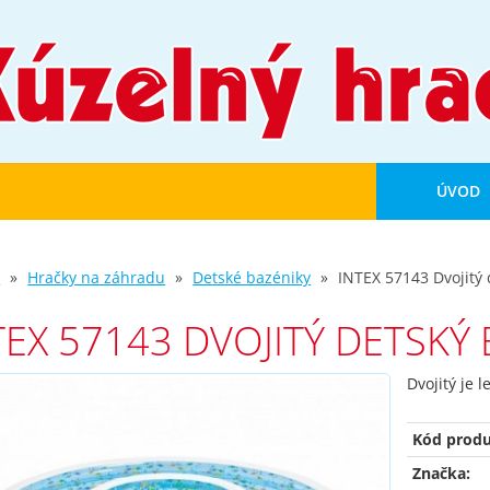
ÚVOD
d
Hračky na záhradu
Detské bazéniky
INTEX 57143 Dvojitý 
TEX 57143 DVOJITÝ DETSKÝ
Dvojitý je 
Kód produ
Značka: