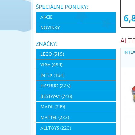
ŠPECIÁLNE PONUKY:
6,
AKCIE
NOVINKY
ALT
ZNAČKY:
INTE
LEGO (515)
VIGA (499)
INTEX (464)
HASBRO (275)
BESTWAY (246)
MADE (239)
MATTEL (233)
ALLTOYS (220)