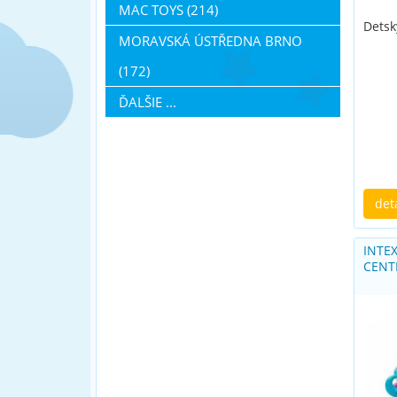
MAC TOYS (214)
Detsk
MORAVSKÁ ÚSTŘEDNA BRNO
(172)
ĎALŠIE ...
det
INTE
CENT